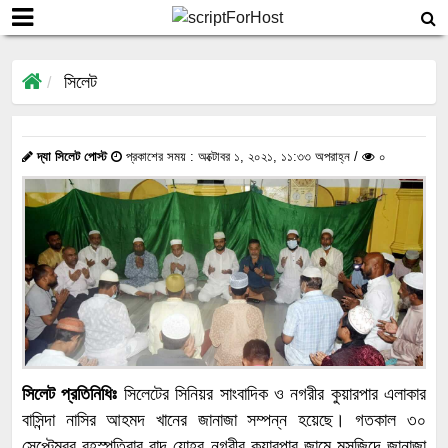
সিলেট
দ্যা সিলেট পোস্ট
প্রকাশের সময় : অক্টোবর ১, ২০২১, ১১:৩৩ অপরাহ্ন /
০
সিলেট প্রতিনিধিঃ
সিলেটের সিনিয়র সাংবাদিক ও নগরীর কুয়ারপার এলাকার
বাসিন্দা নাসির আহমদ খানের জানাজা সম্পন্ন হয়েছে। গতকাল ৩০
সেপ্টেম্বর বৃহস্পতিবার বাদ যোহর নগরীর কুয়ারপার জামে মসজিদে জানাজা