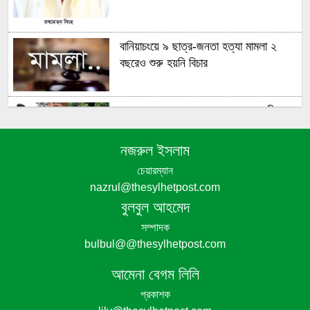
বানিয়াচংয়ে ৯ ছাত্র-জনতা হত্যা মামলা ২
বছরেও শুরু হয়নি বিচার
গণঅভ্যুত্থানের চেতনায় দেশ গড়ার অঙ্গীকার
বিএনপির- জিকে গউছ
নজরুল ইসলাম
চেয়ারম্যান
পঞ্চগড়ে ইয়াবা সহ গ্রেপ্তার যুবদল নেতা
nazrul@thesylhetpost.com
বুলবুল আহমেদ
পঞ্চগড়ে এক শিক্ষককে গাছে বেঁধে মধ্যযুগীয়
সম্পাদক
কায়দায় নির্যাতন, থানায় এজাহার দায়ের
bulbul@@thesylhetpost.com
আমেনা বেগম লিলি
প্রকাশক
শেখ হাসিনার দুঃসাহসিক ডিসেম্বর অভিযাত্রা