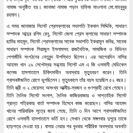
নামাজ অনুষ্ঠিত হয়। জানাজা নামাজ পড়ান হাফিজ মাওলানা মো.মাহবুবুর
রহমান।
এ সময় জানাজায় সিলেট প্রেসক্লাবের সভাপতি ইকবাল সিদ্দিকি, সাধারণ
সম্পাদক আব্দুর রশিদ রেনু, সিলেট জেলা প্রেস ক্লাবের সাধারণ সম্পাদক
ছামির মাহমুদ, সিলেট প্রেসক্লাবের সাবেক সভাপতি ইকরামুল কবির, সাবেক
সাধারণ সম্পাদক সিরাজুল ইসলামসহ রাজনৈতিক, সামাজিক ও বিভিন্ন
পেশাজীবি সংগঠনের নেতৃবৃন্দ উপস্থিত ছিলেন। এর আগেরদিন নাসির
আহমদ খান ২৯ সেপ্টেম্বর সন্ধ্যায় সিলেট এম এ জি ওসমানী মেডিকেল
কলেজ হাসপাতালে চিকিৎসাধীন অবস্থায় মৃত্যুবরণ করেন। তিনি
শ্বাসকষ্টজনিত রোগে ভুগছিলেন। মৃত্যুকালে তাঁর বয়স হয়েছিল ৫২ বছর।
তিনি স্ত্রী ও ২ মেয়েসহ অসংখ্য আত্মীয়-স্বজন ও গুণগ্রাহী রেখে গেছেন।
তিনি দৈনিক সিলেট সংলাপ, দৈনিক কাজিরবাজার ও সাপ্তাহিক সিলেট
প্রান্ত পত্রিকায় বার্তা সম্পাদক হিসেবে কাজ করেছেন। নাসির আহমদ
খানের পারিবারিক সূত্রে জানা গেছে, তিনি ৩ দিন আগে শ্বাসকষ্টজনিত
রোগে ওসমানী হাসপাতালে ভর্তি হন। সেখান থেকে মঙ্গলবার দুপুরে তাকে
ছাড়পত্র দেওয়া হয়। বাসায় নেয়ার পর বুধবার শারীরিক অবস্থার অবনতি