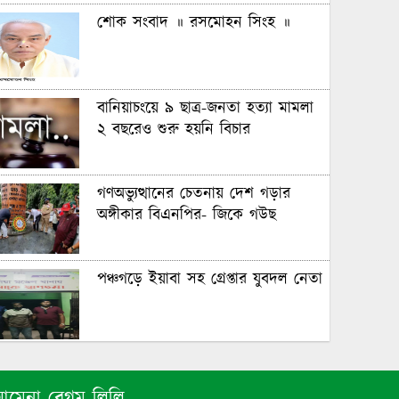
শোক সংবাদ ॥ রসমোহন সিংহ ॥
বানিয়াচংয়ে ৯ ছাত্র-জনতা হত্যা মামলা
২ বছরেও শুরু হয়নি বিচার
গণঅভ্যুত্থানের চেতনায় দেশ গড়ার
অঙ্গীকার বিএনপির- জিকে গউছ
পঞ্চগড়ে ইয়াবা সহ গ্রেপ্তার যুবদল নেতা
পঞ্চগড়ে এক শিক্ষককে গাছে বেঁধে
মধ্যযুগীয় কায়দায় নির্যাতন, থানায়
মেনা বেগম লিলি