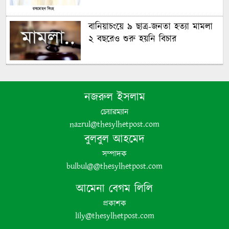
বানিয়াচংয়ে ৯ ছাত্র-জনতা হত্যা মামলা
২ বছরেও শুরু হয়নি বিচার
গণঅভ্যুত্থানের চেতনায় দেশ গড়ার
অঙ্গীকার বিএনপির- জিকে গউছ
নজরুল ইসলাম
চেয়ারম্যান
পঞ্চগড়ে ইয়াবা সহ গ্রেপ্তার যুবদল নেতা
nazrul@thesylhetpost.com
বুলবুল আহমেদ
সম্পাদক
bulbul@@thesylhetpost.com
আমেনা বেগম লিলি
প্রকাশক
lily@thesylhetpost.com
পঞ্চগড়ে এক শিক্ষককে গাছে বেঁধে