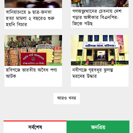
গণঅভ্যুত্থানের চেতনায় দেশ
বানিয়াচংয়ে ৯ ছাত্র-জনতা
গড়ার অঙ্গীকার বিএনপির-
হত্যা মামলা ২ বছরেও শুরু
জিকে গউছ
হয়নি বিচার
হবিগঞ্জে ভারতীয় অবৈধ পণ্য
নবীগঞ্জে গৃহবধূর ঝুলন্ত
আটক
মরদেহ উদ্ধার
আরও খবর
সর্বশেষ
জনপ্রিয়