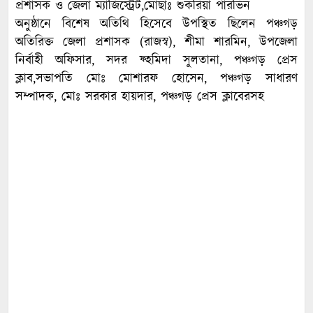
প্রশাসক ও জেলা ম্যাজিস্ট্রেট,মোছাঃ শুকরিয়া পারভিন
অনুষ্ঠানে বিশেষ অতিথি হিসেবে উপস্থিত ছিলেন পঞ্চগড়
অতিরিক্ত জেলা প্রশাসক (রাজস্ব), শীমা শারমিন, উপজেলা
নির্বাহী অফিসার, সদর ফ্হমিদা সুলতানা, পঞ্চগড় প্রেস
ক্লাব,সভাপতি মোঃ মোশারফ হোসেন, পঞ্চগড় সাধারণ
সম্পাদক, মোঃ সরকার হায়দার, পঞ্চগড় প্রেস ক্লাবেরসহ