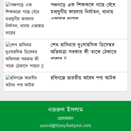
পঞ্চগড়ে এক শিক্ষককে গাছে বেঁধে
মধ্যযুগীয় কায়দায় নির্যাতন, থানায়
এজাহার দায়ের
শেখ হাসিনার দুঃসাহসিক ডিসেম্বর
অভিযাত্রা সরকার কী তাকে ঠেকাতে
পারবে ||
হবিগঞ্জে ভারতীয় অবৈধ পণ্য আটক
নবীগঞ্জে গৃহবধূর ঝুলন্ত মরদেহ উদ্ধার
নজরুল ইসলাম
চেয়ারম্যান
পঞ্চগড়ে অপপ্রচার ও চরিত্রহননের
nazrul@thesylhetpost.com
অভিযোগ তুলে তরুণী রাহেমীন মারিয়া