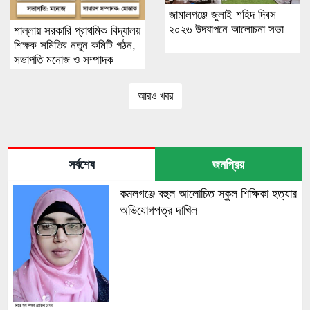
জামালগঞ্জে জুলাই শহিদ দিবস
২০২৬ উদযাপনে আলোচনা সভা
শাল্লায় সরকারি প্রাথমিক বিদ্যালয়
শিক্ষক সমিতির নতুন কমিটি গঠন,
সভাপতি মনোজ ও সম্পাদক
মোস্তাক
আরও খবর
সর্বশেষ
জনপ্রিয়
কমলগঞ্জে বহুল আলোচিত স্কুল শিক্ষিকা হত্যার
অভিযোগপত্র দাখিল