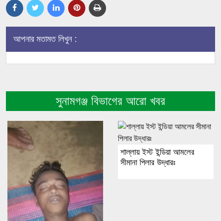
আপনার মতামত লিখুন :
সুনামগঞ্জ বিভাগের আরো খবর
শাল্লায় ইস্ট ইন্ডিয়া আমলের
সীমানা পিলার উদ্ধারঃ