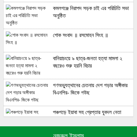
কমলগঞ্জে নিরাপদ সড়ক চাই এর পরিচিতি সভা
অনুষ্ঠিত
শোক সংবাদ ॥ রসমোহন সিংহ ॥
বানিয়াচংয়ে ৯ ছাত্র-জনতা হত্যা মামলা ২
বছরেও শুরু হয়নি বিচার
গণঅভ্যুত্থানের চেতনায় দেশ গড়ার অঙ্গীকার
বিএনপির- জিকে গউছ
পঞ্চগড়ে ইয়াবা সহ গ্রেপ্তার যুবদল নেতা
নজরুল ইসলাম
পঞ্চগড়ে এক শিক্ষককে গাছে বেঁধে মধ্যযুগীয়