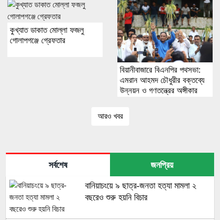
কুখ্যাত ডাকাত মোল্লা ফজলু
গোলাপগঞ্জে গ্রেফতার
বিয়ানীবাজারে বিএনপির পথসভা:
এমরান আহমদ চৌধুরীর বক্তব্যে
উন্নয়ন ও গণতন্ত্রের অঙ্গীকার
আরও খবর
সর্বশেষ
জনপ্রিয়
বানিয়াচংয়ে ৯ ছাত্র-জনতা হত্যা মামলা ২
বছরেও শুরু হয়নি বিচার