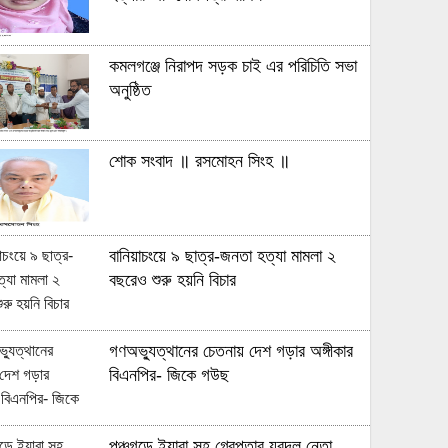
কমলগঞ্জে নিরাপদ সড়ক চাই এর পরিচিতি সভা
অনুষ্ঠিত
শোক সংবাদ ॥ রসমোহন সিংহ ॥
বানিয়াচংয়ে ৯ ছাত্র-জনতা হত্যা মামলা ২
বছরেও শুরু হয়নি বিচার
গণঅভ্যুত্থানের চেতনায় দেশ গড়ার অঙ্গীকার
বিএনপির- জিকে গউছ
পঞ্চগড়ে ইয়াবা সহ গ্রেপ্তার যুবদল নেতা