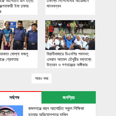
ঞ্জে আলোচিত রনি হত্যা:
ঢাকাস্থ সিলেটবাসীর আয়োজনে
কল্পনাকারী ইমা ঢাকায়
মানববন্ধন
ার
ত ডাকাত মোল্লা ফজলু
বিয়ানীবাজারে বিএনপির পথসভা:
ঞ্জে গ্রেফতার
এমরান আহমদ চৌধুরীর বক্তব্যে
উন্নয়ন ও গণতন্ত্রের অঙ্গীকার
আরও খবর
সর্বশেষ
জনপ্রিয়
কমলগঞ্জে বহুল আলোচিত স্কুল শিক্ষিকা
হত্যার অভিযোগপত্র দাখিল