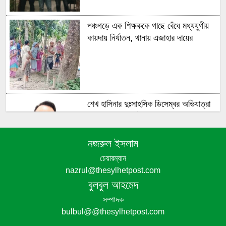
পঞ্চগড়ে এক শিক্ষককে গাছে বেঁধে মধ্যযুগীয়
কায়দায় নির্যাতন, থানায় এজাহার দায়ের
শেখ হাসিনার দুঃসাহসিক ডিসেম্বর অভিযাত্রা
সরকার কী তাকে ঠেকাতে পারবে ||
নজরুল ইসলাম
চেয়ারম্যান
nazrul@thesylhetpost.com
হবিগঞ্জে ভারতীয় অবৈধ পণ্য আটক
বুলবুল আহমেদ
সম্পাদক
bulbul@@thesylhetpost.com
নবীগঞ্জে গৃহবধূর ঝুলন্ত মরদেহ উদ্ধার