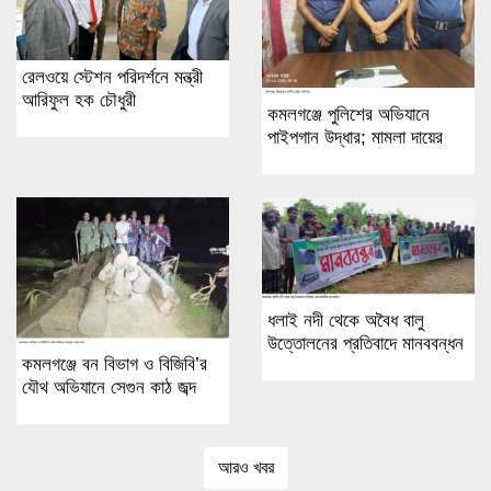
রেলওয়ে স্টেশন পরিদর্শনে মন্ত্রী
আরিফুল হক চৌধুরী
কমলগঞ্জে পুলিশের অভিযানে
পাইপগান উদ্ধার; মামলা দায়ের
ধলাই নদী থেকে অবৈধ বালু
উত্তোলনের প্রতিবাদে মানববন্ধন
কমলগঞ্জে বন বিভাগ ও বিজিবি’র
যৌথ অভিযানে সেগুন কাঠ জব্দ
আরও খবর