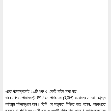
এতে ঘটনাস্থলেই ১৩টি গরু ও একটি মহিষ মারা যায়
খবর পেয়ে গোয়ালবাড়ী ইউনিয়ন পরিষদের (ইউপি) চেয়ারম্যান মো. আব্দুল
কাইয়ুম ঘটনাস্থলে যান। তিনি এর সত্যতা নিশ্চিত করে বলেন, বজ্রপাতে
ছয়জন চা শ্রমিকের ১৩টি গরু ও একটি মহিষ মারা গেছে। ক্ষতিগ্রস্তদের