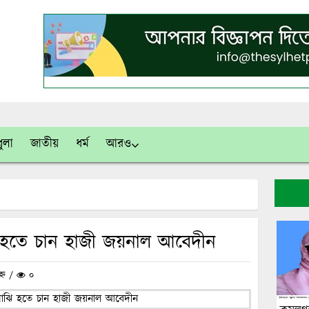
ুলা
জাতীয়
ধর্ম
আরও
 হতে চান হাজী জয়নাল আবেদীন
হ্ন /
০