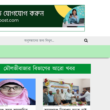
মৌলভীবাজার বিভাগের আরো খবর