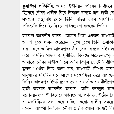
কুলাউড়া প্রতিনিধি:
আসন্ন ইউনিয়ন পরিষদ নির্বাচনে ক
হিসেবে নৌকা প্রতীক নিয়ে নির্বাচন করতে চান হাজী
সময়েও স্বাস্থ্যবিধি মেনে তিনি বিভিন্ন রকম সামাজিক
প্রতিশ্রুতি দিয়ে ইউনিয়নে গণসংযোগ করছেন তিনি।
জয়নাল আবেদীন বলেন- ‘আমার পিতা একজন আওয়ামী লীগে
আদর্শ বুকে লালন করেছেন। সুখে-দুঃখে তিনি এলাক
ধারণ করে আমিও আদমপুরবাসীর সেবা করতে চাই। এজ
করে আসছি। মাদক ও দুর্নীতির বিরুদ্ধে সচেতনতামূল
আমাকে নৌকা প্রতীক দিলে আমি বিপুল ভোটে নির্ব
তুলব।’ খোঁজ নিয়ে জানা যায়, আওয়ামী লীগের মনো
মানুষদের দীর্ঘদিন ধরে সাহায্য সহযোগিতা করে আ
তিনি। আদমপুর ইউনিয়নের ৬নং ওয়ার্ড আওয়ামীলীগের 
হাজী জয়নাল আবেদীন জানান- আমি বঙ্গবন্ধুর আদ
মনোনয়নপ্রত্যাশী হিসেবে গণসংযোগ, পথসভা, উঠোন ব
ও মতবিনিময় সভা করে যাচ্ছি। করোনাকালীন সময়ে স্ব
বলেন- আগামী নির্বাচনে নৌকা প্রতীক পেলে অবশ্যই ব