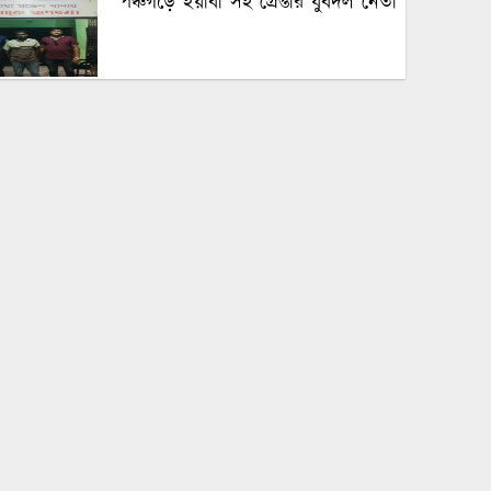
পঞ্চগড়ে ইয়াবা সহ গ্রেপ্তার যুবদল নেতা
পঞ্চগড়ে এক শিক্ষককে গাছে বেঁধে
মধ্যযুগীয় কায়দায় নির্যাতন, থানায়
এজাহার দায়ের
শেখ হাসিনার দুঃসাহসিক ডিসেম্বর
অভিযাত্রা সরকার কী তাকে ঠেকাতে
পারবে ||
হবিগঞ্জে ভারতীয় অবৈধ পণ্য আটক
নবীগঞ্জে গৃহবধূর ঝুলন্ত মরদেহ উদ্ধার