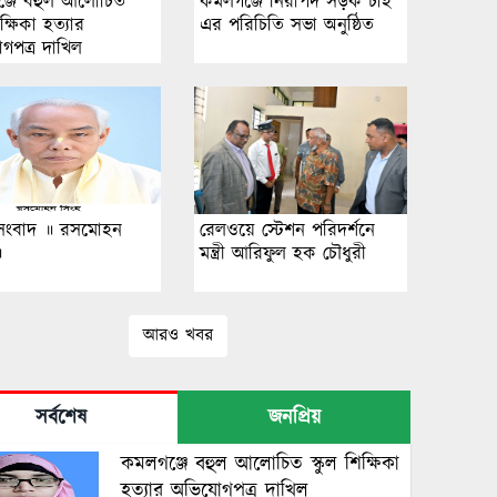
্জে বহুল আলোচিত
কমলগঞ্জে নিরাপদ সড়ক চাই
িক্ষিকা হত্যার
এর পরিচিতি সভা অনুষ্ঠিত
গপত্র দাখিল
সংবাদ ॥ রসমোহন
রেলওয়ে স্টেশন পরিদর্শনে
॥
মন্ত্রী আরিফুল হক চৌধুরী
আরও খবর
সর্বশেষ
জনপ্রিয়
কমলগঞ্জে বহুল আলোচিত স্কুল শিক্ষিকা
হত্যার অভিযোগপত্র দাখিল