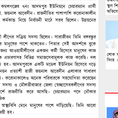
কমলগঞ
স্কুল শ
মলগঞ্জের ৭নং আদমপুর ইউনিয়নে চেয়ারম্যান প্রার্থী
অভিযো
 মো. জয়নাল আবেদীন। রাজনীতির পাশাপাশি করোনাকালীন
 কর্মকান্ড নিয়ে নির্বাচনী মাঠে সরব ছিলেন। উন্নয়নের
র সক্রিয় সদস্য ছিলেন। সারাজীবন তিনি বঙ্গবন্ধুর
ার মানুষের পাশে থাকতেন। পিতার সেই আদর্শকে বুকে
ন্য আওয়ামীলীগের একজন কর্মী হিসেবে মানুষের কাজ
শোক 
ক প্রচারণাসহ বিভিন্ন সমাজসেবামূলক কাজ করেছি। দল
সিংহ 
াচিত হব। আদমপুরকে একটি মডেল ইউনিয়ন হিসেবে গড়ে
নয়ন প্রত্যাশী হাজী জয়নাল আবেদীন এলাকার সাধারণ
সছেন। করোনাকালেও অনেক পরিবারকে সহযোগিতা করেছেন
সদস্য ও মৌলভীবাজার জেলা স্বেচ্ছাসেবকলীগের সদস্য
র্শে রাজনীতি করে আসছি। চেয়ারম্যান পদে নৌকার
ৈঠক
াস্থ্যবিধি মেনে মানুষের পাশে দাঁড়িয়েছি। তিনি আরো
িজয়ী হব।