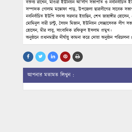
বক্তব্য রাখেন, মাগুরা ইউনিয়ন আ’লীগ সভাপতি ও নবনির্বাচিত ইউ
সম্পাদক গোলাম মস্তোফা পাড়, উপজেলা ছাত্রলীগের সাবেক সভা
নবনির্বাচিত ইউপি সদস্য সরদার ইয়াছিন, শেখ জাহাঙ্গীর হোসেন,
মোমিনুল বারী চাণ্টু, সৈয়দ মিজান, ইউনিয়ন সেচ্ছাসেবক লীগ স
হোসেন, মীর লাবু, সাংবাদিক রফিকুল ইসলাম প্রমুখ।
অনুষ্ঠানে প্রধানমন্ত্রীর দীর্ঘায়ু কামনা করে দোয়া অনুষ্ঠান পরিচাল
আপনার মতামত লিখুন :