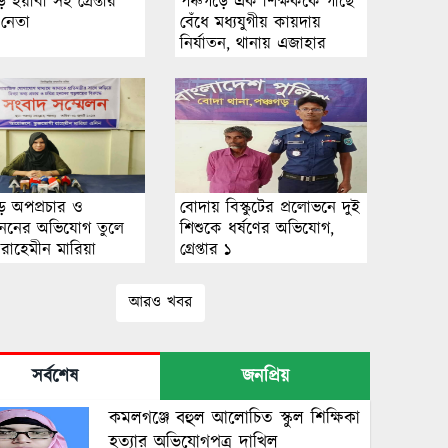
ে ইয়াবা সহ গ্রেপ্তার
পঞ্চগড়ে এক শিক্ষককে গাছে
 নেতা
বেঁধে মধ্যযুগীয় কায়দায়
নির্যাতন, থানায় এজাহার
দায়ের
ড়ে অপপ্রচার ও
বোদায় বিস্কুটের প্রলোভনে দুই
রহননের অভিযোগ তুলে
শিশুকে ধর্ষণের অভিযোগ,
রাহেমীন মারিয়া
গ্রেপ্তার ১
র সংবাদ সম্মেলন
আরও খবর
সর্বশেষ
জনপ্রিয়
কমলগঞ্জে বহুল আলোচিত স্কুল শিক্ষিকা
হত্যার অভিযোগপত্র দাখিল