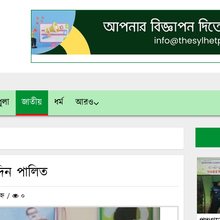
ুলা
জাতীয়
ধর্ম
আরও
মদিন পালিত
হ্ন /
০