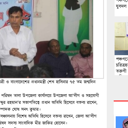
পঞ্চগড়
যুবদল
পঞ্চগ
চরিত্
তরুণী 
এলিনে
রী ও বাংলাদেশের প্রধানমন্ত্রী শেখ হাসিনার ৭৫ তম জন্মদিন
িশোর পরিষদ তালা উপজেলা কার্যালয়ে উপজেলা আ’লীগ ও সহযোগী
দুর রহমান’র সভাপতিত্বে প্রধান অতিথি হিসেবে বক্তব্য রাখেন,
ম্পাদক ঘোষ সনৎ কুমার।
সঞ্চালনায় বিশেষ অতিথি হিসেবে বক্তব্য রাখেন, জেলা আ’লীগ
রিষদ সদস্য সাংবাদিক মীর জাকির হোসেন।