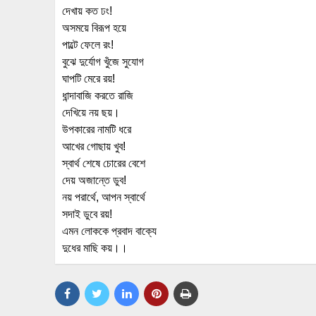
দেখায় কত ঢং!
অসময়ে বিরূপ হয়ে
পাল্টে ফেলে রং!
বুঝে দুর্যোগ খুঁজে সুযোগ
ঘাপটি মেরে রয়!
ধান্দাবাজি করতে রাজি
দেখিয়ে নয় ছয়।
উপকারের নামটি ধরে
আখের গোছায় খুব!
স্বার্থ শেষে চোরের বেশে
দেয় অজান্তে ডুব!
নয় পরার্থে, আপন স্বার্থে
সদাই ডুবে রয়!
এমন লোককে প্রবাদ বাক্যে
দুধের মাছি কয়।।