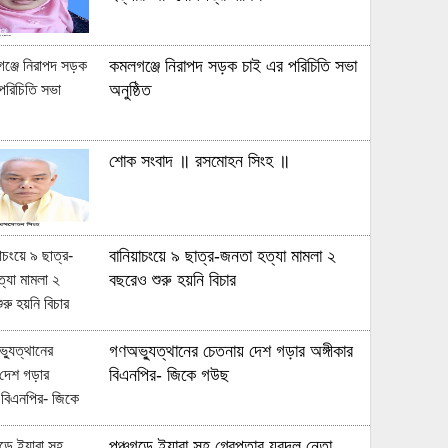
কমলগঞ্জে নিরাপদ সড়ক চাই এর পরিচিতি সভা
অনুষ্ঠিত
শোক সংবাদ ॥ রসমোহন সিংহ ॥
বানিয়াচংয়ে ৯ ছাত্র-জনতা হত্যা মামলা ২
বছরেও শুরু হয়নি বিচার
গণঅভ্যুত্থানের চেতনায় দেশ গড়ার অঙ্গীকার
বিএনপির- জিকে গউছ
পঞ্চগড়ে ইয়াবা সহ গ্রেপ্তার যুবদল নেতা