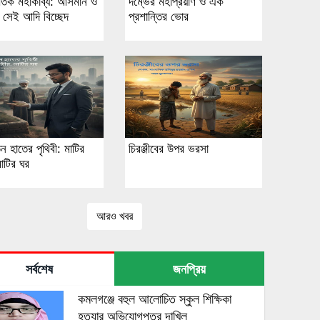
তিক মহাকাব্য: আসমান ও
দম্ভের মহাপ্রয়াণ ও এক
 সেই আদি বিচ্ছেদ
প্রশান্তির ভোর
ন হাতের পৃথিবী: মাটির
চিরঞ্জীবের উপর ভরসা
াটির ঘর
আরও খবর
সর্বশেষ
জনপ্রিয়
কমলগঞ্জে বহুল আলোচিত স্কুল শিক্ষিকা
হত্যার অভিযোগপত্র দাখিল