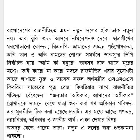
বাংলাদেশের রাজনীতিতে এমন নতুন দলের হাঁক ডাক নতুন
নয়। তারা বুঝি ৩০০ আসনে নমিনেশনও দেবে। ছাত্রলীগের
ঘরপোড়ানো কোন্দল, বিএনপি- জামাতের প্রচ্ছন্ন পৃষ্ঠপোষকতা,
অতি ডান ও অতি বামদের গোপন সমর্থনে ডাকসু’র ভিপি
নির্বাচিত হয়ে “আমি কী হনুরে” ভাবসব চলে আসে নূরের
মধ্যে। তাই কারো না করো মদদে রাজনীতির খরার সুযোগটা
কাজে লাগাতে নুরু ও সাবেক সফল অর্থমন্ত্রীর এসএমএএস
কিবরিয়া সাহেবের পুত্র রেজা কিবরিয়ার সাথে রাজনীতির
গাঁটছড়া বেঁধেছেন। “জনতার অধিকার, আমাদের অঙ্গীকার”
স্লোগানকে সামনে রেখে যাত্রা শুরু করা গণ অধিকার পরিষদ-
এর মূলনীতি ঠিক করা হয়েছে চারটি। এর মধ্যে আছে: গণতন্ত্র,
ন্যায়বিচার, অধিকার ও জাতীয় স্বার্থ। এখন দেখার বিষয়
কতদূর যেতে পারেন তারা। নতুন এ দলের জন্য শুভকামনা
থাকলো।