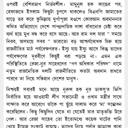
ওপরই বেশিরভাগ নির্ভরশীল। মামুনুল হক কান্ডের পর,
হেফাজতে ইসলাম কিছুটা চুপসে থাকলেও বিএনপি জামাতের
ঘাড়ে ভর করে কুমিল্লায় দুর্গাপূজা মণ্ডপে কোরআন অবমাননার
কথিত অভিযোগে দেশে সাম্প্রদায়িক দাঙ্গা বাঁধানোর চেষ্টা করে
ব্যর্থ হয়ে মুখ বন্ধ করে বসে আছে। আর বাম দল যারা ” সময়ে
নিরব, অসময়ে সবর ” তারাতো বড় আশ্চর্যবোধক চিহ্ন হয়ে
রাজনীতির মাঠ পর্যবেক্ষণরত। ইস্যু যায় ইস্যু আসে কিন্তু তাদের
পর্যবেক্ষণের দূরবীণে কিছুই ধরা পড়ছে না। এমন এক
পরিস্থিতিতে রেজা-নুর সাহেবদের “গণ অধিকার পরিষদ” নামে
নতুন রাজনৈতিক দলটি রাজনীতিতে কতটা অবদান রাখতে
পারবে তা নিয়ে সন্ধিহান দেশের মানুষ।
নিশ্চয়ই সবারই মনে আছে নূরুল হক নূর ডাকসু’র ভিপি
নির্বাচিত হয়ে আওয়ামী লীগ সভানেত্রী ও প্রধান মন্ত্রীর সাথে
সাক্ষাত করে আবেগে তাঁকে পা ছুঁয়ে সালাম করে ‘মা’ সম্ভোধন
করেছিলেন। কিছু কিছুদিন যেতে না যেতেই তার মাতৃভক্তি উবে
গেল। আর রেজা সাহেব তো ইতোমধ্যে কয়েক ঘাটের পানি
খেয়ে ইমেজ সংকটে রয়েছে। তাদের নিয়ে পর্দার আড়ালে কারা