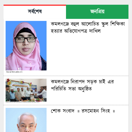
সর্বশেষ
জনপ্রিয়
কমলগঞ্জে বহুল আলোচিত স্কুল শিক্ষিকা
হত্যার অভিযোগপত্র দাখিল
কমলগঞ্জে নিরাপদ সড়ক চাই এর
পরিচিতি সভা অনুষ্ঠিত
শোক সংবাদ ॥ রসমোহন সিংহ ॥