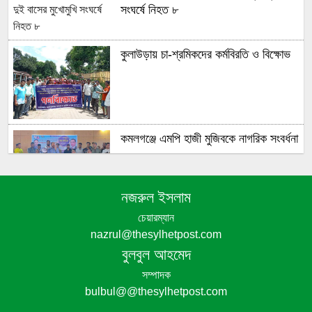
সংঘর্ষে নিহত ৮
কুলাউড়ায় চা-শ্রমিকদের কর্মবিরতি ও বিক্ষোভ
কমলগঞ্জে এমপি হাজী মুজিবকে নাগরিক সংবর্ধনা
নজরুল ইসলাম
চেয়ারম্যান
এমপি নাসের রহমানকে নিয়ে এআই দিয়ে
nazrul@thesylhetpost.com
অশ্লীল ভিডিও: আরও এক আসামি গ্রেপ্তার
বুলবুল আহমেদ
সম্পাদক
bulbul@@thesylhetpost.com