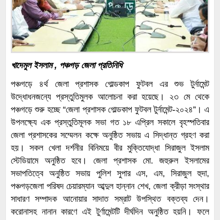
খাদেমুল ইসলাম , পঞ্চগড় জেলা প্রতিনিধি
পঞ্চগড়ে ৪র্থ জেলা প্রশাসক গোল্ডকাপ ফুটবল এর শুভ টুর্নামেন্ট
উদ্ধোধনজন্যে প্রস্তুতিমুলক আলোচনা করা হয়েছে। ২৩ মে থেকে
পঞ্চগড়ে শুরু হচ্ছে “জেলা প্রশাসক গোল্ডকাপ ফুটবল টুর্নামেন্ট-২০২৪”। এ
উপলক্ষ্যে এক প্রস্তুতিমূলক সভা গত ১৮ এপ্রিল সকালে বৃহস্পতিবার
জেলা প্রশাসকের সম্মেলন কক্ষে অনুষ্ঠিত সভায় এ সিদ্ধান্ত গ্রহণ করা
হয়। সকল খেলা দর্শনীর বিনিময়ে বীর মুক্তিযোদ্ধা সিরাজুল ইসলাম
স্টেডিয়ামে অনুষ্ঠিত হবে। জেলা প্রশাসক মো. জহুরুল ইসলামের
সভাপতিত্বে অনুষ্ঠিত সভায় পুলিশ সুপার এস, এম, সিরাজুল হুদা,
পঞ্চগড়জেলা পরিষদ চেয়ারম্যান আব্দুল হান্নান শেখ, জেলা ক্রীড়া সংস্থার
সাধারণ সম্পাদক আনোয়ার সাদাত সম্রাট উপস্থিত বক্তব্য দেন।
করোনাসহ নানান কারণে এই টুর্ণামেন্টটি দীর্ঘদিন অনুষ্ঠিত হয়নি। ফলে