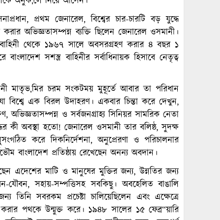
লাফলকে অনুক‚লে নিয়ে আসেন।
েনাপ্রধান, প্রথম জেনারেল, বিশ্বের চার-চারটি বড় যুদ্ধে
করার অভিজ্ঞতাসম্পন্ন ব্যক্তি ছিলেন জেনারেল ওসমানী।
নাবাহিনী থেকে ১৯৬৭ সালে অবসরগ্রহণ করার ৪ বছর ১
লাদেশ সশস্ত্র বাহিনীর সর্বাধিনায়ক হিসাবে নেতৃত্ব
 মাতৃভ‚মির চরম সংকটময় মুহূর্তে আবার তা পরিধান
ন, যা বিশ্বে এক বিরল উদাহরণ। একবার চিন্তা করে দেখুন,
ণ, অভিজ্ঞতাসম্পন্ন ও সর্বজনগ্রাহ্য সিনিয়র সামরিক নেতা
্ধের কী অবস্থা হতো! জেনারেল ওসমানী তার বলিষ্ঠ, সুদক্ষ
সুসংগঠিত করে দিকনির্দেশনা, অনুপ্রেরণা ও পরিচালনার
ার্বভৌম বাংলাদেশ প্রতিষ্ঠায় রেখেছেন অনন্য অবদান।
ন এদেশের মাটি ও মানুষের মুক্তির জন্য, উন্নতির জন্য
বন-যৌবন, সহায়-সম্পত্তিসহ সবকিছু। অবহেলিত বাঙালি
ন্য তিনি সবরকম প্রচেষ্টা চালিয়েছিলেন এবং এক্ষেত্রে
া করার পথকে উন্মুক্ত করে। ১৯৪৮ সালের ১৫ ফেব্র“য়ারি