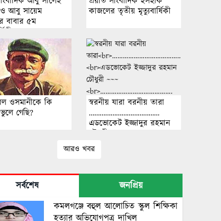
ংবাদিক আবু সালেহ
প্রয়াত সাংবাদিক ইসহাক
ও আবু সায়েম
কাজলের তৃতীয় মৃত্যুবার্ষিকী
 বাবার ৫ম
র্ষিকী
েল ওসমানীকে কি
স্বরনীয় যারা বরনীয় তারা
ভুলে গেছি?
…………………………………
এডভোকেট ইজ্জাদুর রহমান
চৌধুরী ~~~
………………………………….
আরও খবর
তিনি ছিলেন গরীব-দুঃখীর
বিনেপয়সার উকিল,
এক নিরহংকারী ব্যক্তিত্ব
সর্বশেষ
জনপ্রিয়
কমলগঞ্জে বহুল আলোচিত স্কুল শিক্ষিকা
হত্যার অভিযোগপত্র দাখিল