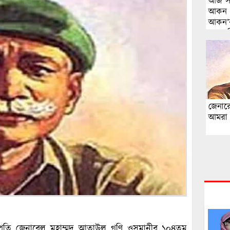
আজ সা
আকন 
আকন’র
মৃত্যুবা
জেনার
আমরা 
 সেনাপতি জেনারেল মুহাম্মদ আতাউল গণি ওসমানীর ১০৪তম