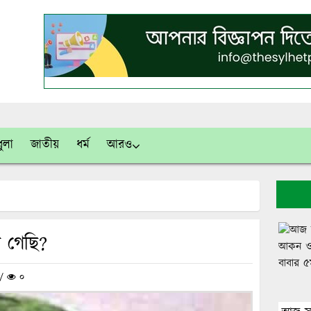
ুলা
জাতীয়
ধর্ম
আরও
 গেছি?
 /
০