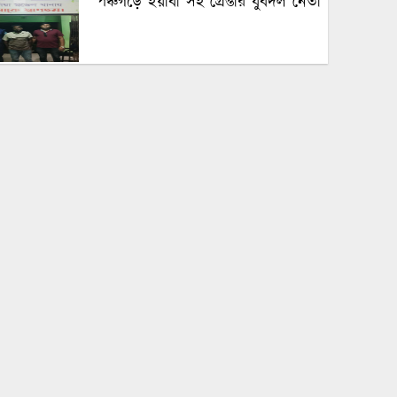
পঞ্চগড়ে ইয়াবা সহ গ্রেপ্তার যুবদল নেতা
পঞ্চগড়ে এক শিক্ষককে গাছে বেঁধে
মধ্যযুগীয় কায়দায় নির্যাতন, থানায়
এজাহার দায়ের
শেখ হাসিনার দুঃসাহসিক ডিসেম্বর
অভিযাত্রা সরকার কী তাকে ঠেকাতে
পারবে ||
হবিগঞ্জে ভারতীয় অবৈধ পণ্য আটক
নবীগঞ্জে গৃহবধূর ঝুলন্ত মরদেহ উদ্ধার