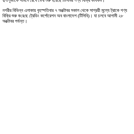
দুর্গাপূজাকে সামনে রেখে ফের শুরু হয়েছে টিসিবির পণ্য বিক্রি কার্যকম।
নগরীর বিভিন্ন এলাকায় বৃহস্পতিবার ৭ অক্টোবর সকাল থেকে সাশ্রয়ী মূল্যে ট্রাকে পণ্য
বিক্রি শুরু ক‌রে‌ছে ট্রেডিং কর্পোরেশন অব বাংলাদেশ (টিসিবি)। যা চলবে আগামী ২৮
অক্টোবর পর্যন্ত।