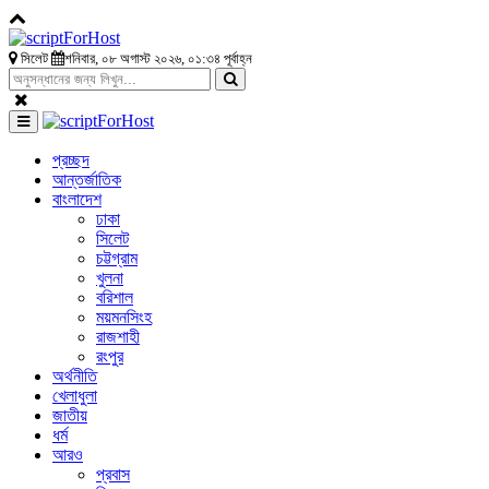
সিলেট
শনিবার, ০৮ অগাস্ট ২০২৬, ০১:৩৪ পূর্বাহ্ন
প্রচ্ছদ
আন্তর্জাতিক
বাংলাদেশ
ঢাকা
সিলেট
চট্টগ্রাম
খুলনা
বরিশাল
ময়মনসিংহ
রাজশাহী
রংপুর
অর্থনীতি
খেলাধুলা
জাতীয়
ধর্ম
আরও
প্রবাস