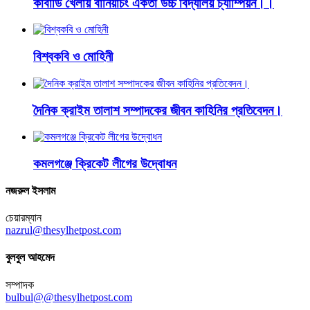
কাবাডি খেলায় বানিয়াচং একতা উচ্চ বিদ্যালয় চ্যাম্পিয়ন।।
বিশ্বকবি ও মোহিনী
দৈনিক ক্রাইম তালাশ সম্পাদকের জীবন কাহিনির প্রতিবেদন।
কমলগঞ্জে ক্রিকেট লীগের উদ্বোধন
নজরুল ইসলাম
চেয়ারম্যান
nazrul@thesylhetpost.com
বুলবুল আহমেদ
সম্পাদক
bulbul@@thesylhetpost.com