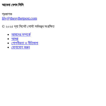
আমেনা বেগম লিলি
প্রকাশক
lily@thesylhetpost.com
© ২০২৫ দ্যা সিলেট পোস্ট সর্বসত্ত্ব সংরক্ষিত
আমাদের সম্পর্কে
আমরা
গোপনীয়তা ও নীতিমালা
যোগাযোগ করুন