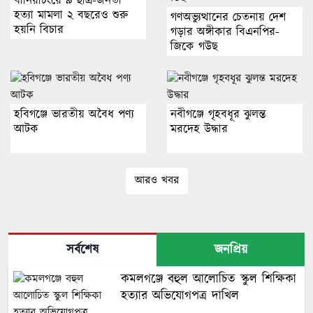
বানিয়াচংয়ে ৯ ছাত্র-জনতা
হত্যা মামলা ২ বছরেও শুরু
গণঅভ্যুত্থানের চেতনায় দেশ
হয়নি বিচার
গড়ার অঙ্গীকার বিএনপির-
জিকে গউছ
হবিগঞ্জে ভারতীয় অবৈধ পণ্য
নবীগঞ্জে গৃহবধূর ঝুলন্ত
আটক
মরদেহ উদ্ধার
আরও খবর
সর্বশেষ
জনপ্রিয়
কমলগঞ্জে বহুল আলোচিত স্কুল শিক্ষিকা
হত্যার অভিযোগপত্র দাখিল