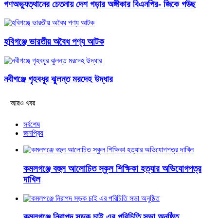
গণঅভ্যুত্থানের চেতনায় দেশ গড়ার অঙ্গীকার বিএনপির- জিকে গউছ
হবিগঞ্জে ভারতীয় অবৈধ পণ্য আটক
নবীগঞ্জে গৃহবধূর ঝুলন্ত মরদেহ উদ্ধার
আরও খবর
সর্বশেষ
জনপ্রিয়
কমলগঞ্জে বহুল আলোচিত স্কুল শিক্ষিকা হত্যার অভিযোগপত্র
দাখিল
কমলগঞ্জে নিরাপদ সড়ক চাই এর পরিচিতি সভা অনুষ্ঠিত