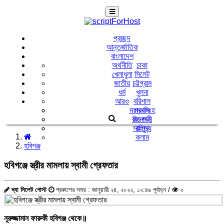
প্রচ্ছদ
আন্তর্জাতিক
বাংলাদেশ
অর্থনীতি
ঢাকা
খেলাধুলা
সিলেট
জাতীয়
চট্টগ্রাম
ধর্ম
খুলনা
আরও
বরিশাল
ময়মনসিংহ
প্রবাস
রাজশাহী
বিনোদন
সাহিত্য
রংপুর
কলাম
হবিগঞ্জ
হবিগঞ্জে স্ত্রীর মামলায় স্বামী গ্রেফতার
দ্যা সিলেট পোস্ট
প্রকাশের সময় : জানুয়ারী ২৪, ২০২২, ১২:৪৬ পূর্বাহ্ন /
০
নূরুজ্জামান ফারুকী হবিগঞ্জ থেকে॥