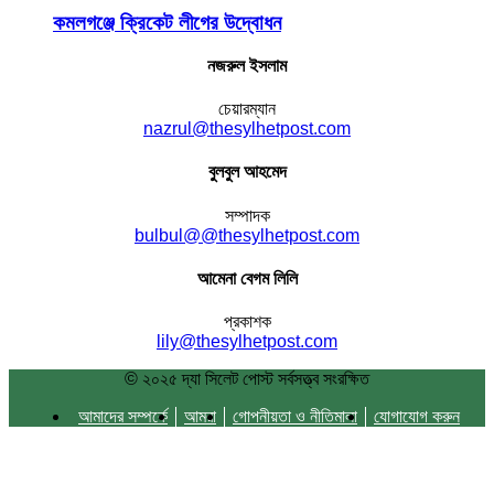
কমলগঞ্জে ক্রিকেট লীগের উদ্বোধন
নজরুল ইসলাম
চেয়ারম্যান
nazrul@thesylhetpost.com
বুলবুল আহমেদ
সম্পাদক
bulbul@@thesylhetpost.com
আমেনা বেগম লিলি
প্রকাশক
lily@thesylhetpost.com
© ২০২৫ দ্যা সিলেট পোস্ট সর্বসত্ত্ব সংরক্ষিত
আমাদের সম্পর্কে
আমরা
গোপনীয়তা ও নীতিমালা
যোগাযোগ করুন