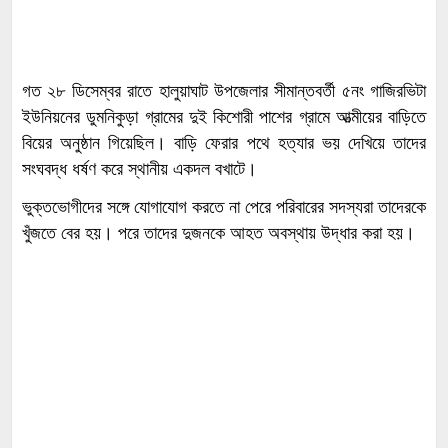
গত ২৮ ডিসেম্বর রাতে হালুয়াঘাট উপজেলার সীমান্তবর্তী ৫নং গাজিরভিটা
ইউনিয়নের ডুমনিকুড়া গ্রামের দুই কিশোরী পাশের গ্রামে আত্মীয়ের বাড়িতে
বিয়ের অনুষ্ঠান গিয়েছিল। বাড়ি ফেরার পথে হত্যার ভয় দেখিয়ে তাদের
সংঘবদ্ধ ধর্ষণ করে স্থানীয় একদল বখাটে।
ভুক্তভোগীদের সঙ্গে যোগাযোগ করতে না পেরে পরিবারের সদস্যরা তাদেরকে
খুঁজতে বের হয়। পরে তাদের দুজনকে আহত অবস্থায় উদ্ধার করা হয়।