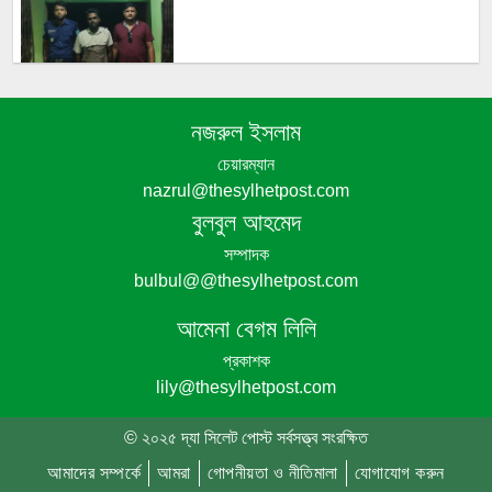
নজরুল ইসলাম
পঞ্চগড়ে এক শিক্ষককে গাছে বেঁধে মধ্যযুগীয়
চেয়ারম্যান
কায়দায় নির্যাতন, থানায় এজাহার দায়ের
nazrul@thesylhetpost.com
বুলবুল আহমেদ
সম্পাদক
bulbul@@thesylhetpost.com
শেখ হাসিনার দুঃসাহসিক ডিসেম্বর অভিযাত্রা
আমেনা বেগম লিলি
সরকার কী তাকে ঠেকাতে পারবে ||
প্রকাশক
lily@thesylhetpost.com
হবিগঞ্জে ভারতীয় অবৈধ পণ্য আটক
© ২০২৫ দ্যা সিলেট পোস্ট সর্বসত্ত্ব সংরক্ষিত
আমাদের সম্পর্কে
আমরা
গোপনীয়তা ও নীতিমালা
যোগাযোগ করুন