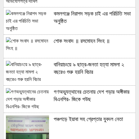
কমলগঞ্জে নিরাপদ সড়ক চাই এর পরিচিতি সভা
অনুষ্ঠিত
শোক সংবাদ ॥ রসমোহন সিংহ ॥
বানিয়াচংয়ে ৯ ছাত্র-জনতা হত্যা মামলা ২
বছরেও শুরু হয়নি বিচার
গণঅভ্যুত্থানের চেতনায় দেশ গড়ার অঙ্গীকার
বিএনপির- জিকে গউছ
পঞ্চগড়ে ইয়াবা সহ গ্রেপ্তার যুবদল নেতা