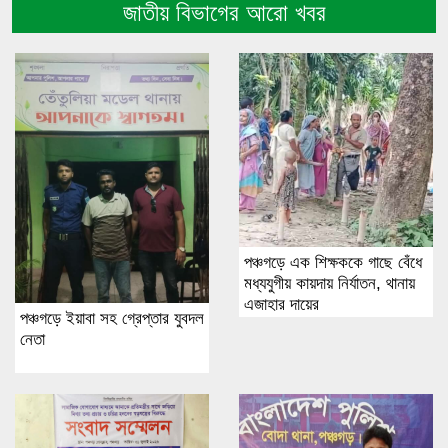
জাতীয় বিভাগের আরো খবর
পঞ্চগড়ে এক শিক্ষককে গাছে বেঁধে
মধ্যযুগীয় কায়দায় নির্যাতন, থানায়
এজাহার দায়ের
পঞ্চগড়ে ইয়াবা সহ গ্রেপ্তার যুবদল
নেতা