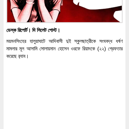
ডেস্ক রিপোর্ট। দি সিলেট পোস্ট।
ময়মনসিংহের হালুয়াঘাটে আদিবাসী দুই স্কুলছাত্রীকে সংঘবদ্ধ ধর্ষণ
মামলার মূল আসামি সোলায়মান হোসেন ওরফে রিয়াদকে (২২) গ্রেফতার
করেছে র‌্যাব।