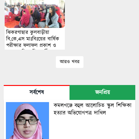
ঝিকরগাছার কুলবাড়ীয়া
বি,কে,এস মাঃবিঃয়ের বার্ষিক
পরীক্ষার ফলাফল প্রকাশ ও
পুরস্কার বিতরণী অনুষ্ঠিত।
আরও খবর
সর্বশেষ
জনপ্রিয়
কমলগঞ্জে বহুল আলোচিত স্কুল শিক্ষিকা
হত্যার অভিযোগপত্র দাখিল