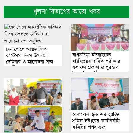
খুলনা বিভাগের আরো খবর
বেনাপোলে আন্তর্জাতিক
বাগআঁচড়া ইউনাইটেড
কাস্টমস দিবস উপলক্ষে
মাঃবিঃয়ের বার্ষিক পরীক্ষার
সেমিনার ও আলোচনা সভা
ফলাফল প্রকাশ ও পুরস্কার
অনুষ্ঠিত
বিতরণী অনুষ্ঠিত।
বেনাপোল স্থলবন্দর হ্যাল্ডিং
শ্রমিক ইউঃয়ের কার্যনির্বাহী
কমিটির শপথ গ্রহণ