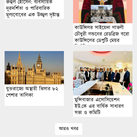
রুহুল হোসেন: ব্যবসায়িক
দূরদর্শিতা ও পারিবারিক
মূল্যবোধের এক উজ্জ্বল দৃষ্টান্ত
কাউন্সিলর সাইয়েদা লাভলী
চৌধুরী লন্ডনের রেডব্রিজ বরো
কাউন্সিলের ডেপুটি মেয়র
নির্বাচিত হয়েছেন।
যুক্তরাজ্যে অস্থায়ী ভিসার ৮২
পেশার তালিকা
মুন্সিবাজার এসোসিয়েশন
ইউ.কে এর বার্ষিক সাধারণ
সভা ও কমিটি
আরও খবর