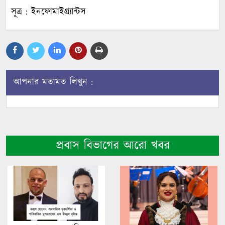
সূত্র : ইনফোমাইগ্র্যান্টস
আপনার মতামত লিখুন :
প্রবাস বিভাগের আরো খবর