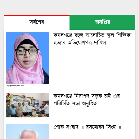
সর্বশেষ
জনপ্রিয়
কমলগঞ্জে বহুল আলোচিত স্কুল শিক্ষিকা
হত্যার অভিযোগপত্র দাখিল
কমলগঞ্জে নিরাপদ সড়ক চাই এর
পরিচিতি সভা অনুষ্ঠিত
শোক সংবাদ ॥ রসমোহন সিংহ ॥