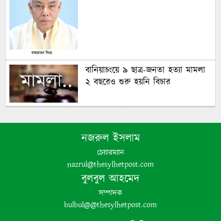
বানিয়াচংয়ে ৯ ছাত্র-জনতা হত্যা মামলা
২ বছরেও শুরু হয়নি বিচার
গণঅভ্যুত্থানের চেতনায় দেশ গড়ার
অঙ্গীকার বিএনপির- জিকে গউছ
নজরুল ইসলাম
চেয়ারম্যান
পঞ্চগড়ে ইয়াবা সহ গ্রেপ্তার যুবদল নেতা
nazrul@thesylhetpost.com
বুলবুল আহমেদ
সম্পাদক
bulbul@@thesylhetpost.com