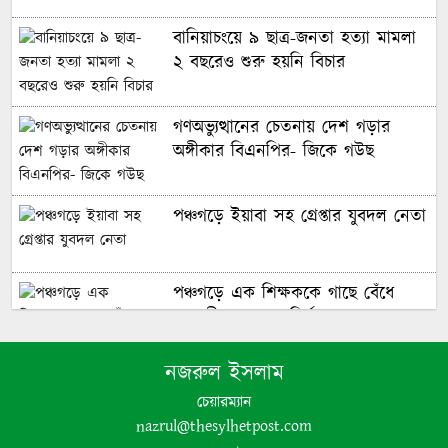
বানিয়াচংয়ে ৯ ছাত্র-জনতা হত্যা মামলা
২ বছরেও শুরু হয়নি বিচার
গণঅভ্যুত্থানের চেতনায় দেশ গড়ার
অঙ্গীকার বিএনপির- জিকে গউছ
পঞ্চগড়ে ইয়াবা সহ গ্রেপ্তার যুবদল নেতা
পঞ্চগড়ে এক শিক্ষককে গাছে বেঁধে
মধ্যযুগীয় কায়দায় নির্যাতন, থানায়
এজাহার দায়ের
নজরুল ইসলাম
চেয়ারম্যান
nazrul@thesylhetpost.com
শেখ হাসিনার দুঃসাহসিক ডিসেম্বর