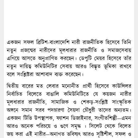
একজন সফল ব্রিটিশ-বাংলাদেশি নারী রাজনীতিক হিসেবে তিনি
নতুন প্রজন্মের নারীদের মূলধারার রাজনীতি ও সমাজসেবায়
এগিয়ে আসতে অনুপ্রাণিত করছেন। ডেপুটি মেয়র হিসেবে তাঁর
নতুন দায়িত্ব কমিউনিটির সেবায় আরও বিস্তৃত ভূমিকা রাখবে
বলে সংশ্লিষ্টরা আশাবাদ ব্যক্ত করেছেন।
দ্বিতীয় বারের মত লেবার মনোনীত প্রার্থী হিসেবে কাউন্সিলর
নির্বাচিত বিলেতে বাঙালি কমিউনিটিতে যে কয়জন নারীর
মূলধারার রাজনীতি, সামাজিক ও শেকড়-সংশ্লিষ্ট সাংস্কৃতিক
অঙ্গনে সমান সরব পদচারণা সৈয়দা চৌধুরী তাদের অন্যতম।
একজন টিভি উপস্থাপক, ফ‍্যাশন ডিজাইনার, সংগীতশিল্পী—এমন
আরও অনেক পরিচয়ে ও গুণে সমৃদ্ধ । সিলেট থেকে বিলেত
জয় করা এই নারীর—অনাগত ভবিষ্যৎ আরও সৃষ্টিশীল, সফল ও