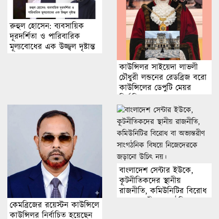
রুহুল হোসেন: ব্যবসায়িক
দূরদর্শিতা ও পারিবারিক
মূল্যবোধের এক উজ্জ্বল দৃষ্টান্ত
কাউন্সিলর সাইয়েদা লাভলী
চৌধুরী লন্ডনের রেডব্রিজ বরো
কাউন্সিলের ডেপুটি মেয়র
নির্বাচিত হয়েছেন।
বাংলাদেশ সেন্টার ইউকে,
কূটনীতিকদের স্থানীয়
রাজনীতি, কমিউনিটির বিরোধ
বা অভ্যন্তরীণ সাংগঠনিক
কেমব্রিজের রয়েস্টন কাউন্সিলে
বিষয়ে নিজেদেরকে জড়ানো
কাউন্সিলর নির্বাচিত হয়েছেন