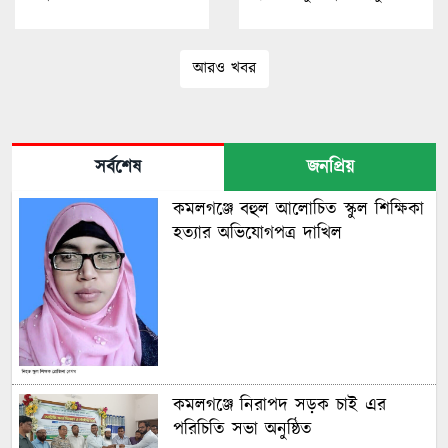
আরও খবর
সর্বশেষ
জনপ্রিয়
কমলগঞ্জে বহুল আলোচিত স্কুল শিক্ষিকা
হত্যার অভিযোগপত্র দাখিল
কমলগঞ্জে নিরাপদ সড়ক চাই এর
পরিচিতি সভা অনুষ্ঠিত