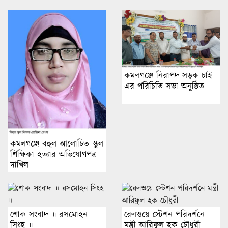
কমলগঞ্জে নিরাপদ সড়ক চাই
এর পরিচিতি সভা অনুষ্ঠিত
কমলগঞ্জে বহুল আলোচিত স্কুল
শিক্ষিকা হত্যার অভিযোগপত্র
দাখিল
শোক সংবাদ ॥ রসমোহন
রেলওয়ে স্টেশন পরিদর্শনে
সিংহ ॥
মন্ত্রী আরিফুল হক চৌধুরী