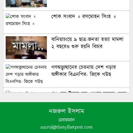
শোক সংবাদ ॥ রসমোহন সিংহ ॥
বানিয়াচংয়ে ৯ ছাত্র-জনতা হত্যা মামলা
২ বছরেও শুরু হয়নি বিচার
গণঅভ্যুত্থানের চেতনায় দেশ গড়ার
অঙ্গীকার বিএনপির- জিকে গউছ
পঞ্চগড়ে ইয়াবা সহ গ্রেপ্তার যুবদল নেতা
নজরুল ইসলাম
পঞ্চগড়ে এক শিক্ষককে গাছে বেঁধে
চেয়ারম্যান
মধ্যযুগীয় কায়দায় নির্যাতন, থানায়
nazrul@thesylhetpost.com
এজাহার দায়ের