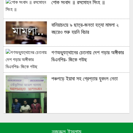
শোক সংবাদ ॥ রসমোহন সিংহ ॥
বানিয়াচংয়ে ৯ ছাত্র-জনতা হত্যা মামলা ২
বছরেও শুরু হয়নি বিচার
গণঅভ্যুত্থানের চেতনায় দেশ গড়ার অঙ্গীকার
বিএনপির- জিকে গউছ
পঞ্চগড়ে ইয়াবা সহ গ্রেপ্তার যুবদল নেতা
নজরুল ইসলাম