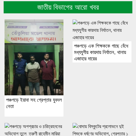
জাতীয় বিভাগের আরো খবর
পঞ্চগড়ে এক শিক্ষককে গাছে বেঁধে
মধ্যযুগীয় কায়দায় নির্যাতন, থানায়
এজাহার দায়ের
পঞ্চগড়ে ইয়াবা সহ গ্রেপ্তার যুবদল
নেতা