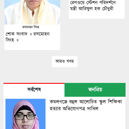
রেলওয়ে স্টেশন পরিদর্শনে
মন্ত্রী আরিফুল হক চৌধুরী
শোক সংবাদ ॥ রসমোহন
সিংহ ॥
আরও খবর
সর্বশেষ
জনপ্রিয়
কমলগঞ্জে বহুল আলোচিত স্কুল শিক্ষিকা
হত্যার অভিযোগপত্র দাখিল