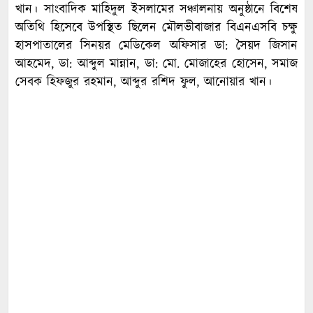
খান। সাংবাদিক মাহিদুল ইসলামের সঞ্চালনায় অনুষ্ঠানে বিশেষ
অতিথি হিসেবে উপস্থিত ছিলেন মৌলভীবাজার বিএনএসবি চক্ষু
হাসপাতালের সিনয়র মেডিকেল অফিসার ডা: সৈয়দ জিসান
আহমেদ, ডা: আব্দুল মান্নান, ডা: মো. মোজাহের হোসেন, সমাজ
সেবক হিফজুর রহমান, আব্দুর রশিদ ফুল, আনোয়ার খান।