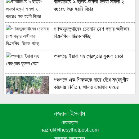
বানিয়াচংয়ে ৯ ছাত্র-জনতা হত্যা মামলা ২
বছরেও শুরু হয়নি বিচার
গণঅভ্যুত্থানের চেতনায় দেশ গড়ার অঙ্গীকার
বিএনপির- জিকে গউছ
পঞ্চগড়ে ইয়াবা সহ গ্রেপ্তার যুবদল নেতা
পঞ্চগড়ে এক শিক্ষককে গাছে বেঁধে মধ্যযুগীয়
কায়দায় নির্যাতন, থানায় এজাহার দায়ের
নজরুল ইসলাম
চেয়ারম্যান
শেখ হাসিনার দুঃসাহসিক ডিসেম্বর অভিযাত্রা
nazrul@thesylhetpost.com
সরকার কী তাকে ঠেকাতে পারবে ||
বুলবুল আহমেদ