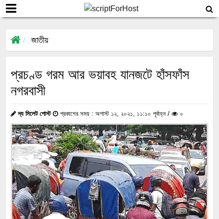
জাতীয়
প্রচণ্ড গরম আর ভয়াবহ যানজটে হাঁসফাঁস
নগরবাসী
দ্য সিলেট পোস্ট
প্রকাশের সময় : অগাস্ট ১২, ২০২১, ১১:১০ পূর্বাহ্ন /
০