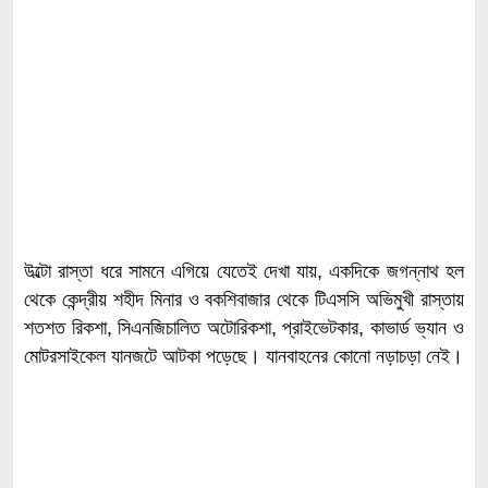
উল্টো রাস্তা ধরে সামনে এগিয়ে যেতেই দেখা যায়, একদিকে জগন্নাথ হল
থেকে কেন্দ্রীয় শহীদ মিনার ও বকশিবাজার থেকে টিএসসি অভিমুখী রাস্তায়
শতশত রিকশা, সিএনজিচালিত অটোরিকশা, প্রাইভেটকার, কাভার্ড ভ্যান ও
মোটরসাইকেল যানজটে আটকা পড়েছে। যানবাহনের কোনো নড়াচড়া নেই।