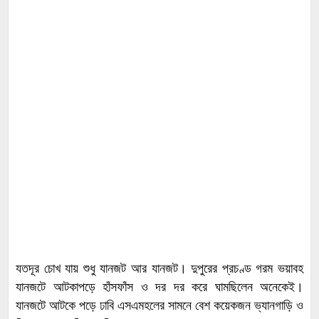
যতদূর চোখ যায় শুধু যানজট আর যানজট। দুপুরের প্রচণ্ড গরম ভয়াবহ
যানজটে আটকাপড়ে হাঁসফাঁস ও দর দর করে ঘামছিলেন অনেকেই।
যানজটে আটকে পড়ে ঢাবি এসএমহলের সামনে বেশ কয়েকজন ভ্যানগাড়ি ও