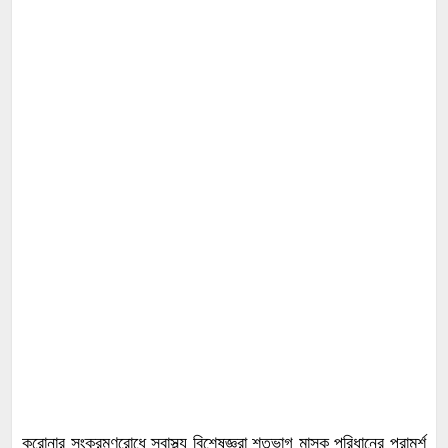
করোনার সংক্রমণরোধে স্বাস্থ্য বিশেষজ্ঞরা শতভাগ মাস্ক পরিধানের পরামর্শ