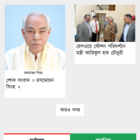
রেলওয়ে স্টেশন পরিদর্শনে
মন্ত্রী আরিফুল হক চৌধুরী
শোক সংবাদ ॥ রসমোহন
সিংহ ॥
আরও খবর