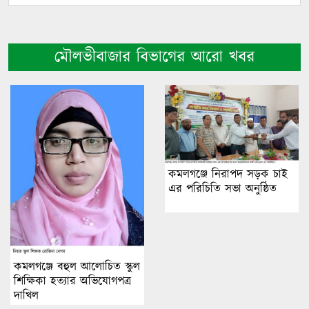
মৌলভীবাজার বিভাগের আরো খবর
কমলগঞ্জে নিরাপদ সড়ক চাই
এর পরিচিতি সভা অনুষ্ঠিত
কমলগঞ্জে বহুল আলোচিত স্কুল
শিক্ষিকা হত্যার অভিযোগপত্র
দাখিল