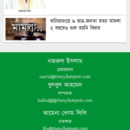
বানিয়াচংয়ে ৯ ছাত্র-জনতা হত্যা মামলা
২ বছরেও শুরু হয়নি বিচার
গণঅভ্যুত্থানের চেতনায় দেশ গড়ার
অঙ্গীকার বিএনপির- জিকে গউছ
নজরুল ইসলাম
চেয়ারম্যান
পঞ্চগড়ে ইয়াবা সহ গ্রেপ্তার যুবদল নেতা
nazrul@thesylhetpost.com
বুলবুল আহমেদ
সম্পাদক
bulbul@@thesylhetpost.com
আমেনা বেগম লিলি
প্রকাশক
lily@thesylhetpost.com