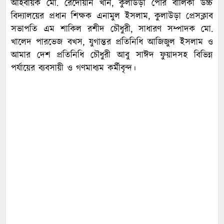
আহবায়ক মো. রেদোয়ান খান, কুলাউড়া পৌর বালিকা উচ্চ
বিদ্যালয়ের প্রধান শিক্ষক এনামুল ইসলাম, কুলাউড়া প্রেসক্লাব
সভাপতি এম শাকিল রশীদ চৌধুরী, সাধারণ সম্পাদক মো.
খালেদ পারভেজ বখস, যুগান্তর প্রতিনিধি আজিজুল ইসলাম ও
আমার দেশ প্রতিনিধি চৌধুরী আবু সাঈদ ফুয়াদসহ বিভিন্ন
পর্যায়ের ব্যবসায়ী ও গণমাধ্যম কর্মীবৃন্দ।