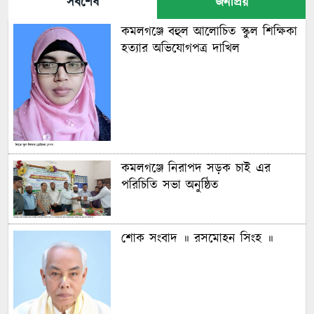
সর্বশেষ
জনপ্রিয়
কমলগঞ্জে বহুল আলোচিত স্কুল শিক্ষিকা
হত্যার অভিযোগপত্র দাখিল
কমলগঞ্জে নিরাপদ সড়ক চাই এর
পরিচিতি সভা অনুষ্ঠিত
শোক সংবাদ ॥ রসমোহন সিংহ ॥