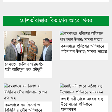
মৌলভীবাজার বিভাগের আরো খবর
কমলগঞ্জে পুলিশের অভিযানে
পাইপগান উদ্ধার; মামলা দায়ের
রেলওয়ে স্টেশন পরিদর্শনে
মন্ত্রী আরিফুল হক চৌধুরী
ধলাই নদী থেকে অবৈধ বালু
উত্তোলনের প্রতিবাদে
কমলগঞ্জে বন বিভাগ ও
মানববন্ধন
বিজিবি’র যৌথ অভিযানে