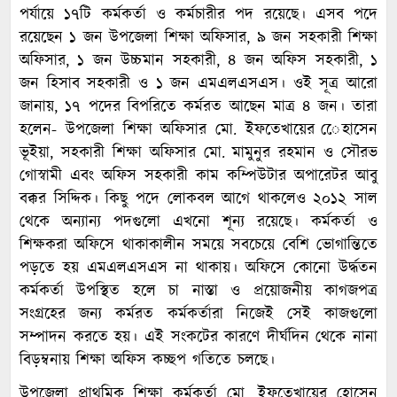
পর্যায়ে ১৭টি কর্মকর্তা ও কর্মচারীর পদ রয়েছে। এসব পদে
রয়েছেন ১ জন উপজেলা শিক্ষা অফিসার, ৯ জন সহকারী শিক্ষা
অফিসার, ১ জন উচ্চমান সহকারী, ৪ জন অফিস সহকারী, ১
জন হিসাব সহকারী ও ১ জন এমএলএসএস। ওই সূত্র আরো
জানায়, ১৭ পদের বিপরিতে কর্মরত আছেন মাত্র ৪ জন। তারা
হলেন- উপজেলা শিক্ষা অফিসার মো. ইফতেখায়ের েেহাসেন
ভূইয়া, সহকারী শিক্ষা অফিসার মো. মামুনুর রহমান ও সৌরভ
গোস্বামী এবং অফিস সহকারী কাম কম্পিউটার অপারেটর আবু
বক্কর সিদ্দিক। কিছু পদে লোকবল আগে থাকলেও ২০১২ সাল
থেকে অন্যান্য পদগুলো এখনো শূন্য রয়েছে। কর্মকর্তা ও
শিক্ষকরা অফিসে থাকাকালীন সময়ে সবচেয়ে বেশি ভোগান্তিতে
পড়তে হয় এমএলএসএস না থাকায়। অফিসে কোনো উর্দ্ধতন
কর্মকর্তা উপস্থিত হলে চা নাস্তা ও প্রয়োজনীয় কাগজপত্র
সংগ্রহের জন্য কর্মরত কর্মকর্তারা নিজেই সেই কাজগুলো
সম্পাদন করতে হয়। এই সংকটের কারণে দীর্ঘদিন থেকে নানা
বিড়ম্বনায় শিক্ষা অফিস কচ্ছপ গতিতে চলছে।
উপজেলা প্রাথমিক শিক্ষা কর্মকর্তা মো. ইফতেখায়ের হোসেন