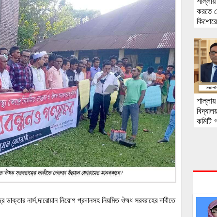
শাল্লায
করতে নেম
কিশোরের
শাল্লায়
বিদ্যাল
কমিটি 
সম্পাদ
দ্রে ডাক্তার নার্স,দারোয়ান নিয়োগ প্রদানসহ নিয়মিত ঔষধ সরবরাহের দাবীতে