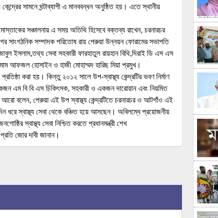
কেন্দ্রের সামনে ঘন্টাব্যাপী এ মানববন্ধন অনুষ্ঠিত হয়। এতে স্থানীয়
িয়া মোস্তাকের সঞ্চালনায় এ সময় অতিথি হিসেবে বক্তব্য রাখেন, চরনারচর
গের সাংগঠনিক সম্পাদক পরিতোষ রায় পেরুয়া উন্নয়ন ফোরামের সভাপতি
জাবুল ইসলাম,তথ্য সেবা সহকারী ফারহাতুল রায়হান বিথি,দিরাই ডি এস এস
ইমাম আফজল হোসাইন ও হাজী মোহাম্মদ হারিছ মিয়া প্রমুখ।
ে প্রতিষ্ঠা করা হয়। কিন্তু ২০১২ সালে উপ-স্বাস্থ্য কেন্দ্রটির ভবণ নির্মাণ
একজন এম বি বি এস চিকিৎসক, সহকারী ও একজন দারোয়ান এবং নিয়মিত
রো বলেন, পেরুয়া এই উপ স্বাস্থ্য কেন্দ্রটিতে চরনারচর ও আটগাঁও এই
র্ঘদিন ধরে স্বাস্থ্য সেবা থেকে বঞ্চিত হয়ে আসছেন। অবিলম্বে প্রয়োজনীয়
ষ্ঠির স্বাস্থ্য সেবা নিশ্চিত করতে প্রধানমন্ত্রী শেখ
নের প্রতি জোর দাবী জানান।