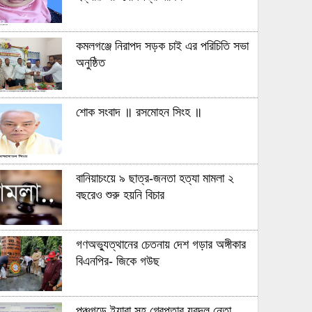
কমলগঞ্জে নিরাপদ সড়ক চাই এর পরিচিতি সভা
অনুষ্ঠিত
শোক সংবাদ ॥ রসমোহন সিংহ ॥
বানিয়াচংয়ে ৯ ছাত্র-জনতা হত্যা মামলা ২
বছরেও শুরু হয়নি বিচার
গণঅভ্যুত্থানের চেতনায় দেশ গড়ার অঙ্গীকার
বিএনপির- জিকে গউছ
পঞ্চগড়ে ইয়াবা সহ গ্রেপ্তার যুবদল নেতা