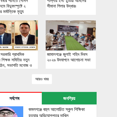
় বর্ষার পানিতে গোসল
শাল্লায় ইস্ট ইন্ডিয়া আমলের
ে বিদ্যুৎস্পৃষ্টে ২
সীমানা পিলার উদ্ধারঃ
 মর্মান্তিক মৃত্যু
 সরকারি প্রাথমিক
জামালগঞ্জে জুলাই শহিদ দিবস
য় শিক্ষক সমিতির নতুন
২০২৬ উদযাপনে আলোচনা সভা
গঠন, সভাপতি মনোজ ও
ক মোস্তাক
আরও খবর
সর্বশেষ
জনপ্রিয়
কমলগঞ্জে বহুল আলোচিত স্কুল শিক্ষিকা
হত্যার অভিযোগপত্র দাখিল