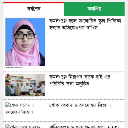
সর্বশেষ
জনপ্রিয়
কমলগঞ্জে বহুল আলোচিত স্কুল শিক্ষিকা
হত্যার অভিযোগপত্র দাখিল
কমলগঞ্জে নিরাপদ সড়ক চাই এর
পরিচিতি সভা অনুষ্ঠিত
শোক সংবাদ ॥ রসমোহন সিংহ ॥
বানিয়াচংয়ে ৯ ছাত্র-জনতা হত্যা মামলা