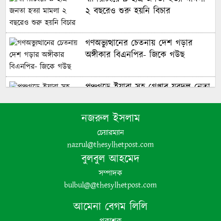
২ বছরেও শুরু হয়নি বিচার
গণঅভ্যুত্থানের চেতনায় দেশ গড়ার
অঙ্গীকার বিএনপির- জিকে গউছ
পঞ্চগড়ে ইয়াবা সহ গ্রেপ্তার যুবদল নেতা
নজরুল ইসলাম
পঞ্চগড়ে এক শিক্ষককে গাছে বেঁধে
চেয়ারম্যান
মধ্যযুগীয় কায়দায় নির্যাতন, থানায়
nazrul@thesylhetpost.com
এজাহার দায়ের
বুলবুল আহমেদ
সম্পাদক
bulbul@@thesylhetpost.com
শেখ হাসিনার দুঃসাহসিক ডিসেম্বর
অভিযাত্রা সরকার কী তাকে ঠেকাতে
আমেনা বেগম লিলি
পারবে ||