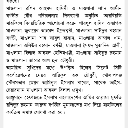
করছে।
মাওলানা রশিদ আহমদ হামিদী ও মাওলানা সা’দ আমীন
বর্ণভীর যৌথ পরিচালনায় দিনব্যাপী অনুষ্ঠিত তারবিয়তি
মাহফিলে বিষয়ভিত্তিক আলোচনা করেন শায়খুল হাদিস অধ্যাপক
মাওলানা জুবায়ের আহমদ ইন্দেশ্বরী, মাওলানা সাইদুর রহমান
বর্ণভী, মাওলানা শাহ আবুল হাসান, মাওলানা আব্দাল খান,
মাওলানা ওলিউর রহমান বর্ণভী, মাওলানা সৈয়দ মুজাদ্দিদ আলী,
মাওলানা হিলাল আহমদ হেতিমগঞ্জী, মাওলানা সাইফুর রহমান
ও মাওলানা জাবের আল হুদা চৌধুরী।
আমন্ত্রিত সুধিদের মধ্যে উপস্থিত ছিলেন সিলেট সিটি
কর্পোরেশনের মেয়র আরিফুল হক চৌধুরী, গোলাপগঞ্জ
পৌরসভার মেয়র আমিনুল ইসলাম রাবেল, সাবেক ভাইস-
চেয়ারম্যান মাওলানা আহমদ বিলাল প্রমুখ।
আঞ্জুমানে হেফাজতে ইসলাম বাংলাদেশের আমির আল্লামা মুফতি
রশিদুর রহমান ফারুক বর্ণভীর মুনাজাতের মধ্য দিয়ে মাহফিলের
কার্যক্রম সমাপ্ত ঘোষণা করা হয়।