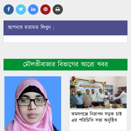
আপনার মতামত লিখুন :
মৌলভীবাজার বিভাগের আরো খবর
কমলগঞ্জে নিরাপদ সড়ক চাই
এর পরিচিতি সভা অনুষ্ঠিত