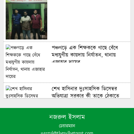
পঞ্চগড়ে এক শিক্ষককে গাছে বেঁধে
মধ্যযুগীয় কায়দায় নির্যাতন, থানায়
এজাহার দায়ের
শেখ হাসিনার দুঃসাহসিক ডিসেম্বর
অভিযাত্রা সরকার কী তাকে ঠেকাতে
পারবে ||
নজরুল ইসলাম
হবিগঞ্জে ভারতীয় অবৈধ পণ্য আটক
চেয়ারম্যান
nazrul@thesylhetpost.com