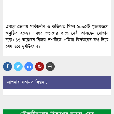
এবছর জেলায় সার্বজনীন ও ব্যক্তিগত মিলে ১০০৫টি পূজামন্ডপে
অনুষ্ঠিত হচ্ছে। এবছর ভক্তদের কাছে দেবী আসছেন ঘোড়ায়
চড়ে। ১৫ অক্টোবর বিজয়া দশমীতে প্রতিমা বির্সজনের মধ্য দিয়ে
শেষ হবে দুর্গাউৎসব।
আপনার মতামত লিখুন :