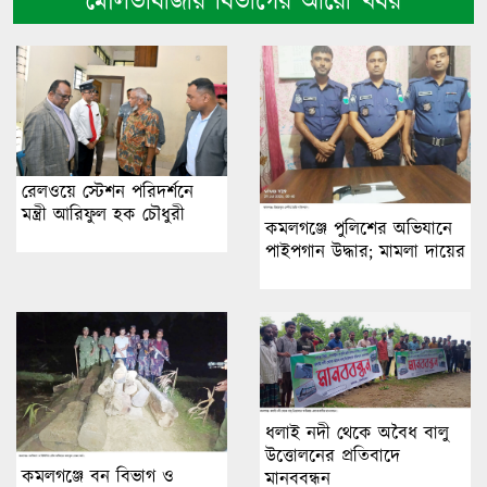
মৌলভীবাজার বিভাগের আরো খবর
রেলওয়ে স্টেশন পরিদর্শনে
মন্ত্রী আরিফুল হক চৌধুরী
কমলগঞ্জে পুলিশের অভিযানে
পাইপগান উদ্ধার; মামলা দায়ের
ধলাই নদী থেকে অবৈধ বালু
উত্তোলনের প্রতিবাদে
কমলগঞ্জে বন বিভাগ ও
মানববন্ধন