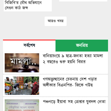
বিজিবি’র যৌথ অভিযানে
সেগুন কাঠ জব্দ
আরও খবর
সর্বশেষ
জনপ্রিয়
বানিয়াচংয়ে ৯ ছাত্র-জনতা হত্যা মামলা
২ বছরেও শুরু হয়নি বিচার
গণঅভ্যুত্থানের চেতনায় দেশ গড়ার
অঙ্গীকার বিএনপির- জিকে গউছ
পঞ্চগড়ে ইয়াবা সহ গ্রেপ্তার যুবদল নেতা