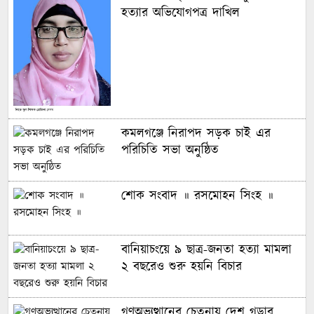
হত্যার অভিযোগপত্র দাখিল
কমলগঞ্জে নিরাপদ সড়ক চাই এর
পরিচিতি সভা অনুষ্ঠিত
শোক সংবাদ ॥ রসমোহন সিংহ ॥
বানিয়াচংয়ে ৯ ছাত্র-জনতা হত্যা মামলা
২ বছরেও শুরু হয়নি বিচার
গণঅভ্যুত্থানের চেতনায় দেশ গড়ার