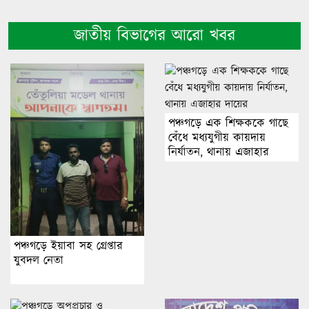
জাতীয় বিভাগের আরো খবর
পঞ্চগড়ে এক শিক্ষককে গাছে
বেঁধে মধ্যযুগীয় কায়দায়
নির্যাতন, থানায় এজাহার
দায়ের
পঞ্চগড়ে ইয়াবা সহ গ্রেপ্তার
যুবদল নেতা