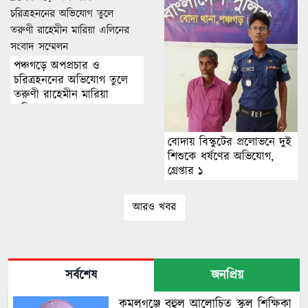
পঞ্চগড়ে অপপ্রচার ও
চরিত্রহননের অভিযোগ তুলে
তরুণী রাহেমীন মারিয়া
এলিনের সংবাদ সম্মেলন
বোদায় বিস্কুটের প্রলোভনে দুই
শিশুকে ধর্ষণের অভিযোগ,
গ্রেপ্তার ১
আরও খবর
সর্বশেষ
জনপ্রিয়
কমলগঞ্জে বহুল আলোচিত স্কুল শিক্ষিকা