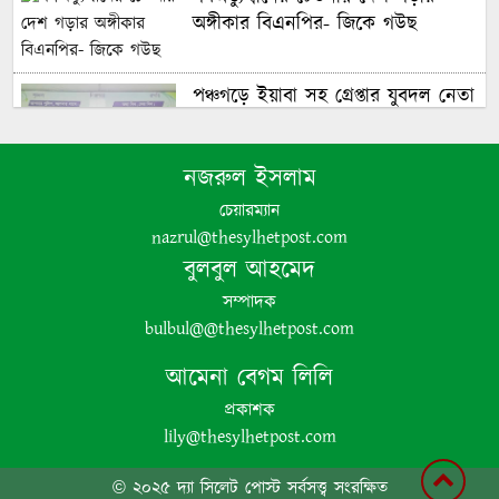
অঙ্গীকার বিএনপির- জিকে গউছ
পঞ্চগড়ে ইয়াবা সহ গ্রেপ্তার যুবদল নেতা
নজরুল ইসলাম
চেয়ারম্যান
nazrul@thesylhetpost.com
বুলবুল আহমেদ
সম্পাদক
পঞ্চগড়ে এক শিক্ষককে গাছে বেঁধে
bulbul@@thesylhetpost.com
মধ্যযুগীয় কায়দায় নির্যাতন, থানায়
এজাহার দায়ের
আমেনা বেগম লিলি
প্রকাশক
lily@thesylhetpost.com
শেখ হাসিনার দুঃসাহসিক ডিসেম্বর
© ২০২৫ দ্যা সিলেট পোস্ট সর্বসত্ত্ব সংরক্ষিত
অভিযাত্রা সরকার কী তাকে ঠেকাতে