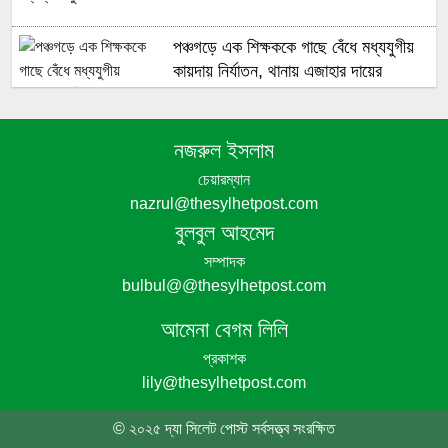
পঞ্চগড়ে এক শিক্ষককে গাছে বেঁধে মধ্যযুগীয়
কায়দায় নির্যাতন, থানায় এজাহার দায়ের
নজরুল ইসলাম
শেখ হাসিনার দুঃসাহসিক ডিসেম্বর অভিযাত্রা
চেয়ারম্যান
সরকার কী তাকে ঠেকাতে পারবে ||
nazrul@thesylhetpost.com
বুলবুল আহমেদ
হবিগঞ্জে ভারতীয় অবৈধ পণ্য আটক
সম্পাদক
bulbul@@thesylhetpost.com
নবীগঞ্জে গৃহবধূর ঝুলন্ত মরদেহ উদ্ধার
আমেনা বেগম লিলি
প্রকাশক
lily@thesylhetpost.com
পঞ্চগড়ে অপপ্রচার ও চরিত্রহননের অভিযোগ
তুলে তরুণী রাহেমীন মারিয়া এলিনের সংবাদ
© ২০২৫ দ্যা সিলেট পোস্ট সর্বসত্ত্ব সংরক্ষিত
সম্মেলন