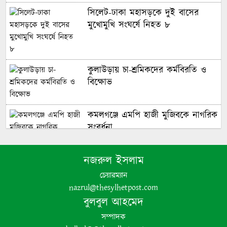
‎সিলেট-ঢাকা মহাসড়কে দুই বাসের
মুখোমুখি সংঘর্ষে নিহত ৮
কুলাউড়ায় চা-শ্রমিকদের কর্মবিরতি ও
বিক্ষোভ
কমলগঞ্জে এমপি হাজী মুজিবকে নাগরিক
সংবর্ধনা
নজরুল ইসলাম
এমপি নাসের রহমানকে নিয়ে এআই
দিয়ে অশ্লীল ভিডিও: আরও এক আসামি
চেয়ারম্যান
গ্রেপ্তার
nazrul@thesylhetpost.com
বুলবুল আহমেদ
সম্পাদক