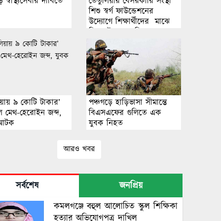
 স্বাস্থ্যসেবার দাবিতে
তেঁতুলিয়ার বেসরকারি সংস্থা
শিশু স্বর্গ ফাউন্ডেশনের
উদ্যোগে শিক্ষার্থীদের মাঝে
শিক্ষা উপকরণ বিতরন
িয়ায় ৯ কোটি টাকার’
পঞ্চগড়ে হাড়িভাসা সীমান্তে
টাল মেথ-হেরোইন জব্দ,
বিএসএফের গুলিতে এক
 আটক
যুবক নিহত
আরও খবর
সর্বশেষ
জনপ্রিয়
কমলগঞ্জে বহুল আলোচিত স্কুল শিক্ষিকা
হত্যার অভিযোগপত্র দাখিল