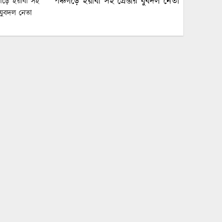
পঞ্চগড়ে ইয়াবা সহ গ্রেপ্তার যুবদল নেতা
পঞ্চগড়ে এক শিক্ষককে গাছে বেঁধে
মধ্যযুগীয় কায়দায় নির্যাতন, থানায়
এজাহার দায়ের
শেখ হাসিনার দুঃসাহসিক ডিসেম্বর
অভিযাত্রা সরকার কী তাকে ঠেকাতে
পারবে ||
হবিগঞ্জে ভারতীয় অবৈধ পণ্য আটক
নবীগঞ্জে গৃহবধূর ঝুলন্ত মরদেহ উদ্ধার