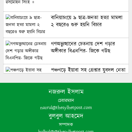
বানিয়াচংয়ে ৯ ছাত্র-জনতা হত্যা মামলা
২ বছরেও শুরু হয়নি বিচার
গণঅভ্যুত্থানের চেতনায় দেশ গড়ার
অঙ্গীকার বিএনপির- জিকে গউছ
পঞ্চগড়ে ইয়াবা সহ গ্রেপ্তার যুবদল নেতা
নজরুল ইসলাম
পঞ্চগড়ে এক শিক্ষককে গাছে বেঁধে
মধ্যযুগীয় কায়দায় নির্যাতন, থানায়
চেয়ারম্যান
এজাহার দায়ের
nazrul@thesylhetpost.com
বুলবুল আহমেদ
সম্পাদক
bulbul@@thesylhetpost.com