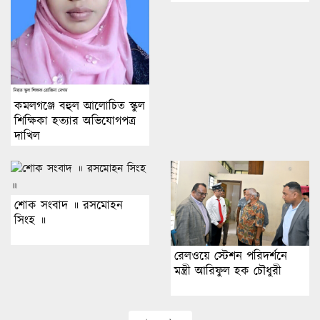
কমলগঞ্জে বহুল আলোচিত স্কুল
শিক্ষিকা হত্যার অভিযোগপত্র
দাখিল
শোক সংবাদ ॥ রসমোহন
সিংহ ॥
রেলওয়ে স্টেশন পরিদর্শনে
মন্ত্রী আরিফুল হক চৌধুরী