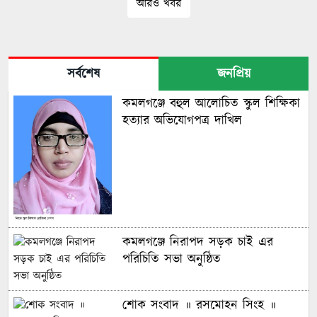
আরও খবর
সর্বশেষ
জনপ্রিয়
কমলগঞ্জে বহুল আলোচিত স্কুল শিক্ষিকা
হত্যার অভিযোগপত্র দাখিল
কমলগঞ্জে নিরাপদ সড়ক চাই এর
পরিচিতি সভা অনুষ্ঠিত
শোক সংবাদ ॥ রসমোহন সিংহ ॥