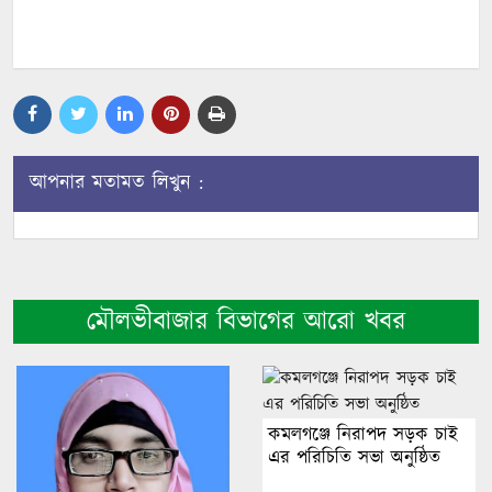
আপনার মতামত লিখুন :
মৌলভীবাজার বিভাগের আরো খবর
কমলগঞ্জে নিরাপদ সড়ক চাই
এর পরিচিতি সভা অনুষ্ঠিত