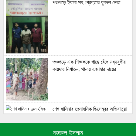
পঞ্চগড়ে ইয়াবা সহ গ্রেপ্তার যুবদল নেতা
পঞ্চগড়ে এক শিক্ষককে গাছে বেঁধে মধ্যযুগীয়
কায়দায় নির্যাতন, থানায় এজাহার দায়ের
শেখ হাসিনার দুঃসাহসিক ডিসেম্বর অভিযাত্রা
সরকার কী তাকে ঠেকাতে পারবে ||
নজরুল ইসলাম
হবিগঞ্জে ভারতীয় অবৈধ পণ্য আটক