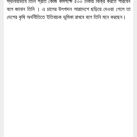
স্থানীয়ভাবে তিনি প্রতি কেজি কমপক্ষে ৫০০ টাকায় বিক্রি করতে পারবেন
বলে জানান তিনি । এ চালের উৎপাদন সারাদেশে ছড়িয়ে দেওয়া গেলে তা
দেশের কৃষি অর্থনীতিতে ইতিবাচক ভূমিকা রাখবে বলে তিনি মনে করছেন।