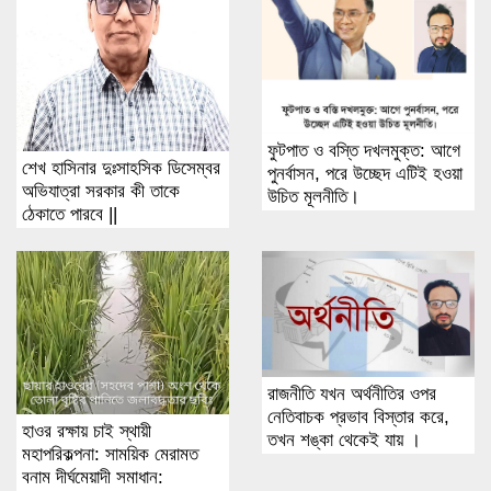
ফুটপাত ও বস্তি দখলমুক্ত: আগে
শেখ হাসিনার দুঃসাহসিক ডিসেম্বর
পুনর্বাসন, পরে উচ্ছেদ এটিই হওয়া
অভিযাত্রা সরকার কী তাকে
উচিত মূলনীতি।
ঠেকাতে পারবে ||
রাজনীতি যখন অর্থনীতির ওপর
নেতিবাচক প্রভাব বিস্তার করে,
হাওর রক্ষায় চাই স্থায়ী
তখন শঙ্কা থেকেই যায় ।
মহাপরিকল্পনা: সাময়িক মেরামত
বনাম দীর্ঘমেয়াদী সমাধান: