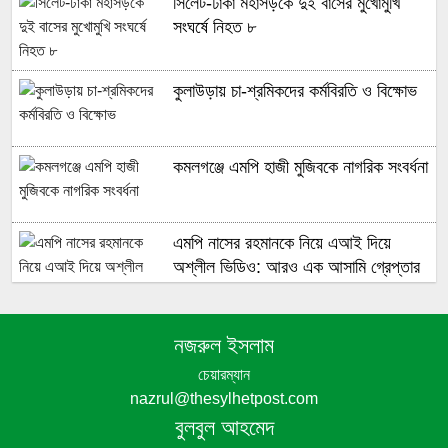
‎সিলেট-ঢাকা মহাসড়কে দুই বাসের মুখোমুখি
সংঘর্ষে নিহত ৮
কুলাউড়ায় চা-শ্রমিকদের কর্মবিরতি ও বিক্ষোভ
কমলগঞ্জে এমপি হাজী মুজিবকে নাগরিক সংবর্ধনা
এমপি নাসের রহমানকে নিয়ে এআই দিয়ে
অশ্লীল ভিডিও: আরও এক আসামি গ্রেপ্তার
নজরুল ইসলাম
দৈনিক ৫০০ টাকা মজুরিসহ চা শ্রমিক
চেয়ারম্যান
ইউনিয়নের নির্বাচনের দাবিতে কমলগঞ্জে চা-
nazrul@thesylhetpost.com
শ্রমিকদের মানববন্ধন
বুলবুল আহমেদ