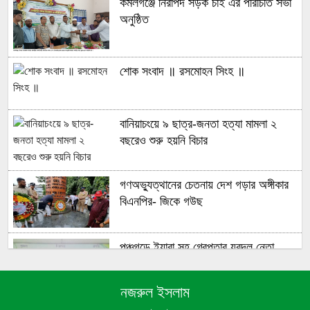
কমলগঞ্জে নিরাপদ সড়ক চাই এর পরিচিতি সভা
অনুষ্ঠিত
শোক সংবাদ ॥ রসমোহন সিংহ ॥
বানিয়াচংয়ে ৯ ছাত্র-জনতা হত্যা মামলা ২
বছরেও শুরু হয়নি বিচার
গণঅভ্যুত্থানের চেতনায় দেশ গড়ার অঙ্গীকার
বিএনপির- জিকে গউছ
পঞ্চগড়ে ইয়াবা সহ গ্রেপ্তার যুবদল নেতা
নজরুল ইসলাম