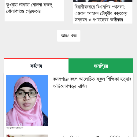
কুখ্যাত ডাকাত মোল্লা ফজলু
বিয়ানীবাজারে বিএনপির পথসভা:
গোলাপগঞ্জে গ্রেফতার
এমরান আহমদ চৌধুরীর বক্তব্যে
উন্নয়ন ও গণতন্ত্রের অঙ্গীকার
আরও খবর
সর্বশেষ
জনপ্রিয়
কমলগঞ্জে বহুল আলোচিত স্কুল শিক্ষিকা হত্যার
অভিযোগপত্র দাখিল