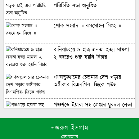
পরিচিতি সভা অনুষ্ঠিত
শোক সংবাদ ॥ রসমোহন সিংহ ॥
বানিয়াচংয়ে ৯ ছাত্র-জনতা হত্যা মামলা
২ বছরেও শুরু হয়নি বিচার
গণঅভ্যুত্থানের চেতনায় দেশ গড়ার
অঙ্গীকার বিএনপির- জিকে গউছ
পঞ্চগড়ে ইয়াবা সহ গ্রেপ্তার যুবদল নেতা
নজরুল ইসলাম
পঞ্চগড়ে এক শিক্ষককে গাছে বেঁধে
মধ্যযুগীয় কায়দায় নির্যাতন, থানায়
চেয়ারম্যান