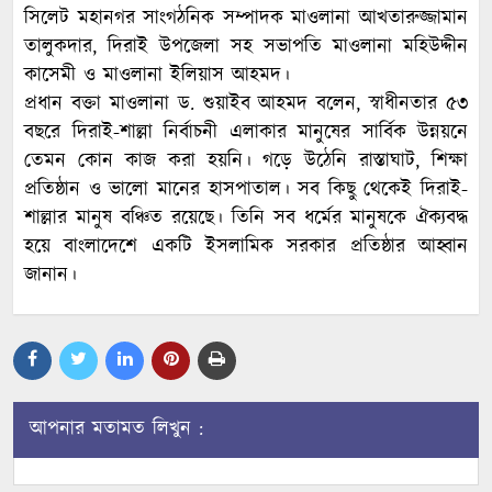
সিলেট মহানগর সাংগঠনিক সম্পাদক মাওলানা আখতারুজ্জামান
তালুকদার, দিরাই উপজেলা সহ সভাপতি মাওলানা মহিউদ্দীন
কাসেমী ও মাওলানা ইলিয়াস আহমদ।
প্রধান বক্তা মাওলানা ড. শুয়াইব আহমদ বলেন, স্বাধীনতার ৫৩
বছরে দিরাই-শাল্লা নির্বাচনী এলাকার মানুষের সার্বিক উন্নয়নে
তেমন কোন কাজ করা হয়নি। গড়ে উঠেনি রাস্তাঘাট, শিক্ষা
প্রতিষ্ঠান ও ভালো মানের হাসপাতাল। সব কিছু থেকেই দিরাই-
শাল্লার মানুষ বঞ্চিত রয়েছে। তিনি সব ধর্মের মানুষকে ঐক্যবদ্ধ
হয়ে বাংলাদেশে একটি ইসলামিক সরকার প্রতিষ্ঠার আহ্বান
জানান।
আপনার মতামত লিখুন :