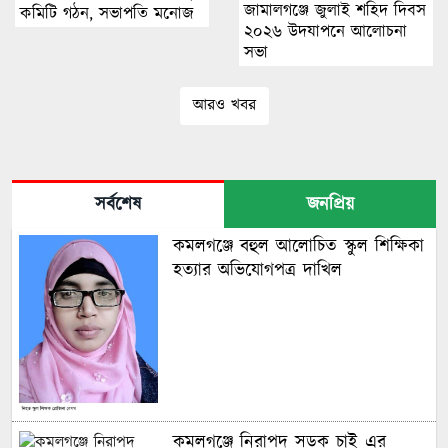
জামালগঞ্জে জুলাই শহিদ দিবস
কমিটি গঠন, সভাপতি মনোজ
২০২৬ উদযাপনে আলোচনা
ও সম্পাদক মোস্তাক
সভা
আরও খবর
সর্বশেষ
জনপ্রিয়
কমলগঞ্জে বহুল আলোচিত স্কুল শিক্ষিকা
হত্যার অভিযোগপত্র দাখিল
কমলগঞ্জে নিরাপদ সড়ক চাই এর