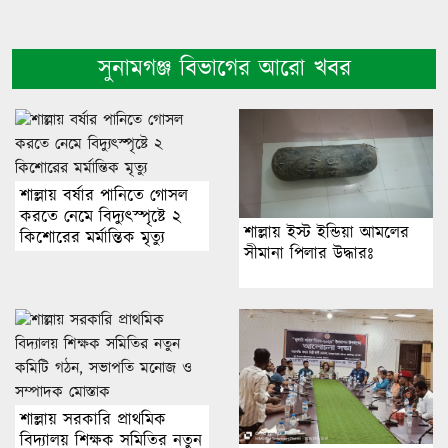
সুনামগঞ্জ বিভাগের আরো খবর
শাল্লায় বর্ষার পানিতে গোসল
করতে নেমে বিদ্যুৎস্পৃষ্টে ২
শাল্লায় ইস্ট ইন্ডিয়া আমলের
কিশোরের মর্মান্তিক মৃত্যু
সীমানা পিলার উদ্ধারঃ
শাল্লায় সরকারি প্রাথমিক
বিদ্যালয় শিক্ষক সমিতির নতুন