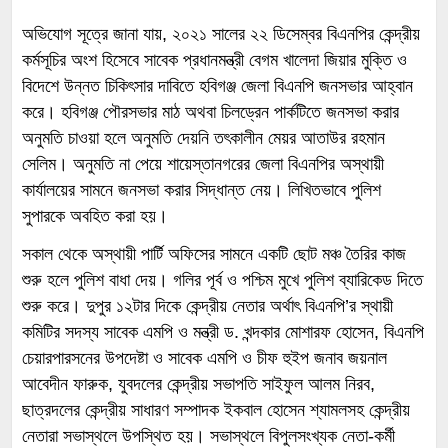
অভিযোগ সূত্রে জানা যায়, ২০২১ সালের ২২ ডিসেম্বর বিএনপির কেন্দ্রীয়
কর্মসূচির অংশ হিসেবে সাবেক প্রধানমন্ত্রী বেগম খালেদা জিয়ার মুক্তি ও
বিদেশে উন্নত চিকিৎসার দাবিতে হবিগঞ্জ জেলা বিএনপি জনসভার আহ্বান
করে। হবিগঞ্জ পৌরসভার মাঠ অথবা চিলড্রেন পার্কটিতে জনসভা করার
অনুমতি চাওয়া হলে অনুমতি দেয়নি তৎকালীন মেয়র আতাউর রহমান
সেলিম। অনুমতি না পেয়ে শায়েস্তানগরের জেলা বিএনপির অস্থায়ী
কার্যালয়ের সামনে জনসভা করার সিদ্ধান্ত নেয়। লিখিতভাবে পুলিশ
সুপারকে অবহিত করা হয়।
সকাল থেকে অস্থায়ী পার্টি অফিসের সামনে একটি ছোট মঞ্চ তৈরির কাজ
শুরু হলে পুলিশ বাধা দেয়। গলির পূর্ব ও পশ্চিম মুখে পুলিশ ব্যারিকেড দিতে
শুরু করে। দুপুর ১২টার দিকে কেন্দ্রীয় নেতার অর্থাৎ বিএনপি’র স্থায়ী
কমিটির সদস্য সাবেক এমপি ও মন্ত্রী ড. খন্দকার মোশারফ হোসেন, বিএনপি
চেয়ারপারসনের উপদেষ্টা ও সাবেক এমপি ও চীফ হুইপ জনাব জয়নাল
আবেদীন ফারুক, যুবদলের কেন্দ্রীয় সভাপতি সাইফুল আলম নিরব,
ছাত্রদলের কেন্দ্রীয় সাধারণ সম্পাদক ইকবাল হোসেন শ্যামলসহ কেন্দ্রীয়
নেতারা সভাস্থলে উপস্থিত হয়। সভাস্থলে বিপুলসংখ্যক নেতা-কর্মী