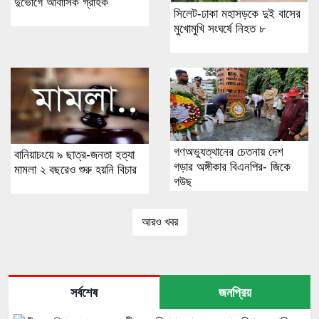
দুর্ভোগে আবাসিক গ্রাহক
‎সিলেট-ঢাকা মহাসড়কে দুই বাসের
মুখোমুখি সংঘর্ষে নিহত ৮
গণঅভ্যুত্থানের চেতনায় দেশ
বানিয়াচংয়ে ৯ ছাত্র-জনতা হত্যা
গড়ার অঙ্গীকার বিএনপির- জিকে
মামলা ২ বছরেও শুরু হয়নি বিচার
গউছ
আরও খবর
সর্বশেষ
জনপ্রিয়