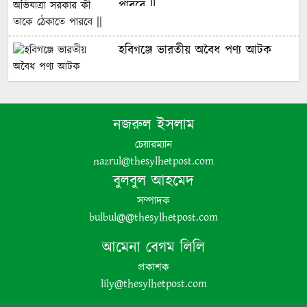
পারবে ||
হবিগঞ্জে ভারতীয় অবৈধ পণ্য আটক
নবীগঞ্জে গৃহবধূর ঝুলন্ত মরদেহ উদ্ধার
নজরুল ইসলাম
চেয়ারম্যান
পঞ্চগড়ে অপপ্রচার ও চরিত্রহননের
nazrul@thesylhetpost.com
অভিযোগ তুলে তরুণী রাহেমীন মারিয়া
বুলবুল আহমেদ
এলিনের সংবাদ সম্মেলন
সম্পাদক
bulbul@@thesylhetpost.com
আমেনা বেগম লিলি
বোদায় বিস্কুটের প্রলোভনে দুই শিশুকে
ধর্ষণের অভিযোগ, গ্রেপ্তার ১
প্রকাশক
lily@thesylhetpost.com