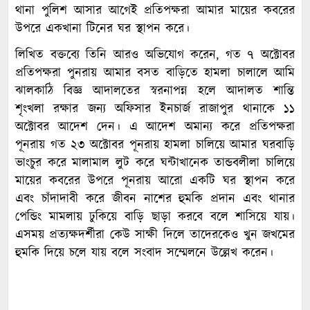
থানা পুলিশ আসার আগেই প্রতিপক্ষরা আমার মায়ের কবরের
উপরে একখানা টিনের ঘর স্থাপন করে।
লিখিত বক্তব্যে তিনি আরও অভিযোগ করেন, গত ৭ অক্টোবর
প্রতিপক্ষরা পুনরায় আমার বসত বাড়িতে হামলা চালালে আমি
ঝালকাঠি বিজ্ঞ আদালতের স্বরনাপন্ন হলে আদালত শান্তি
শৃংখলা রক্ষার জন্য অফিসার ইনচার্জ রাজাপুর থানাকে ১১
অক্টোবর আদেশ দেন। এ আদেশ অমান্য করে প্রতিপক্ষরা
পূনরায় গত ২৩ অক্টোবর পূনরায় হামলা চালিয়ে আমার ঘরবাড়ি
ভাংচুর করে মালামাল লুট করে ঘন্টাখানেক তান্ডবলীলা চালিয়ে
মায়ের কবরের উপরে পূনরায় আরো একটি ঘর স্থাপন করে
এবং চাঁদাদাবী করে জীবন নাশের হুমকি প্রদান এবং থানার
পেন্ডিং মামলায় ঢুকিয়ে বাড়ি ছাড়া করবে বলে শাসিয়ে যায়।
এসময় প্রত্যক্ষদর্শীরা কেউ সাক্ষী দিলে তাদেরকেও খুন জখমের
হুমকি দিয়ে চলে যায় বলে সংবাদ সম্মেলনে উল্লেখ করেন।