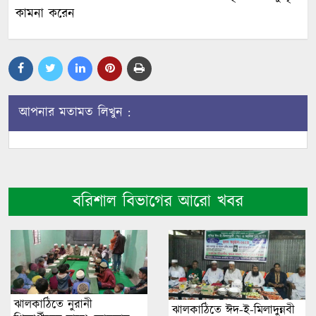
কামনা করেন
আপনার মতামত লিখুন :
বরিশাল বিভাগের আরো খবর
ঝালকাঠিতে নুরানী
ঝালকাঠিতে ঈদ-ই-মিলাদুন্নবী