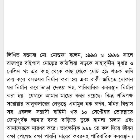
লিখিত বক্তব্যে মো. মোস্তফা বলেন, ১৯৯৪ ও ১৯৯৬ সালে
রাজাপুর বাইপাস মোড়ের কাঠালিয়া সড়কে সাহাবুদ্দীন মৃধার ও
সেলিম গং এর কাছ থেকে কাছ থেকে মোট ২৯ শতক জমি
ক্রয় করে বসতঘর নির্মান করা হয় এবং বাকী জমিতে দোকান
ঘর নির্মান করে ভাড়া দেওয়া সহ, পারিবারিক কবরস্থান নির্মান
করা হয়। যেখানে আমার মায়ের কবর রয়েছে। কিন্তু প্রতিপক্ষ
সরোয়ার তালুকদারের নেতৃত্বে এনামুল হক স্বপন, মনির বিশ্বাস
সহ একদল সন্ত্রাসী বাহিনী গত ১০ সেপ্টেম্বর ভোররাতে
জোড়পূর্বক আমার বসত বাড়িতে ডুকে হামলা চালায় এবং
আমাদেরকে মারধর করে। তাৎক্ষনিক ৯৯৯ তে কল দিয়ে জীবন
রক্ষা পেলেও রক্ষা পায়নি মায়ের কবরসহ পারিবারিক কবরস্থান।