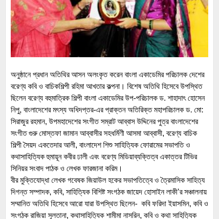
অনুষ্ঠানে প্রধান অতিথির আসন অলংকৃত করেন বাংলা একাডেমির পরিচালক দেশের
বরেণ্য কবি ও বাচিকশিল্পী রহিমা আখতার কল্পনা। বিশেষ অতিথি হিসেবে উপস্থিত
ছিলেন বরেণ্য বহুমাত্রিক শিল্পী বাংলা একাডেমির উপ-পরিচালক ড. শাহাদাৎ হোসেন
নিপু, বাংলাদেশের মৎস্য অধিদপ্তর-এর প্রাক্তন অতিরিক্ত মহাপরিচালক ড. মো:
সিরাজুর রহমান, উপমহাদেশের সংগীত সম্রাট আব্বাস উদ্দিনের পুত্র বাংলাদেশের
সংগীত গুরু মোস্তফা জামান আব্বাসীর সহধর্মিণী আসমা আব্বাসী, বরেণ্য বাচিক
শিল্পী সৈয়দ একতেদার আলী, বাংলাদেশ শিশু সাহিত্যিক ফোরামের সভাপতি ও
কথাসাহিত্যিক হুমায়ূন কবীর ঢালী এবং বরেণ্য মিডিয়াব্যক্তিত্ব একাত্তর টিভির
সিনিয়র সংবাদ পাঠক ও লেখক ফারজানা করিম।
বীর মুক্তিযোদ্ধা লেখক গবেষক জিয়াউল হকের সভাপতিত্বে ও ত্রৈমাসিক সাহিত্য
দিগন্ত সম্পাদক, কবি, সাহিত্যিক বিশিষ্ট সংগঠক জায়েদ হোসাইন লাকী’র সঞ্চালনায়
সম্মানিত অতিথি হিসেবে আরো যারা উপস্থিত ছিলেন- কবি ফরিদা ইয়াসমিন, কবি ও
সংগঠক রাজিয়া সুলতানা, কথাসাহিত্যিক শামীমা নাসরিন, কবি ও কথা সাহিত্যিক