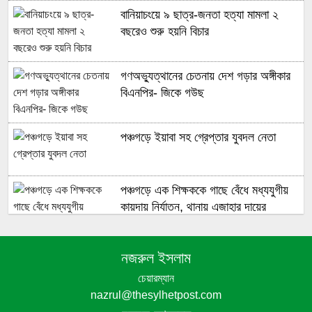
বানিয়াচংয়ে ৯ ছাত্র-জনতা হত্যা মামলা ২
বছরেও শুরু হয়নি বিচার
গণঅভ্যুত্থানের চেতনায় দেশ গড়ার অঙ্গীকার
বিএনপির- জিকে গউছ
পঞ্চগড়ে ইয়াবা সহ গ্রেপ্তার যুবদল নেতা
পঞ্চগড়ে এক শিক্ষককে গাছে বেঁধে মধ্যযুগীয়
কায়দায় নির্যাতন, থানায় এজাহার দায়ের
নজরুল ইসলাম
শেখ হাসিনার দুঃসাহসিক ডিসেম্বর অভিযাত্রা
চেয়ারম্যান
সরকার কী তাকে ঠেকাতে পারবে ||
nazrul@thesylhetpost.com