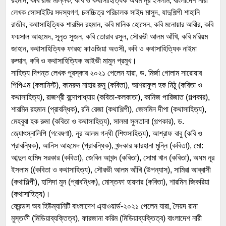
রহমান, কবি রাজ মল্লিক, কবি ও কথাসাহিত্যিক অধম নূর ইসলাম, বাংলাদেশ নারী
লেখক সোসাইটির সদস্যগণ, চলচ্চিত্র পরিচালক সাইদ মাসুদ, যাদুশিল্পী শাহানি
রাজীব, কথাসাহিত্যিক শারমিন রহমান, কবি মানিক হোসেন, কবি মনোয়ার আবীর, কবি
ফয়সাল আহমেদ, সূনৃত সুজন, কবি তোরাব রসুল, সৌরভী আলম আঁখি, কবি মরিয়ম
জাহান, কথাসাহিত্যিক ফারহা ফাওজিয়া অতসী, কবি ও কথাসাহিত্যিক নাইমা
রুম্মান, কবি ও কথাসাহিত্যিক আইভী মামুন প্রমুখ।
সাহিত্য দিগন্ত লেখক পুরস্কার ২০২১ পেলেন যারা, ড. মির্জা গোলাম সারোয়ার
পিপিএম (কলামিস্ট), কামরুন নাহার রুনু (কবিতা), আশরাফুল হক মিঠু (কবিতা ও
কথাসাহিত্য), রাজশ্রী বন্দোপাধ্যায় (কবিতা-কলকাতা), কানিজ পারিজাত (গল্পকার),
শারমিন রহমান (প্রাবন্ধিক), রনি রেজা (কথাশিল্পী), জেসমিন দীপা (কথাসাহিত্য),
মেহবুবা হক রুমা (কবিতা ও কথাসাহিত্য), সালমা সুলতানা (গল্পকার), ড.
জ্যোৎস্নালিপি (গবেষণা), নূর আলম গন্ধী (শিশুসাহিত্য), আশ্রাফ বাবু (কবি ও
প্রাবন্ধিক), আনিস আহমেদ (প্রাবন্ধিক), খন্দকার ফারহানা মুন্নি (কবিতা), মো:
আব্দুল হামিদ সরকার (কবিতা), জেবিন আখন্দ (কবিতা), সোমা খান (কবিতা), অধম নূর
ইসলাম ((কবিতা ও কথাসাহিত্য), সৌরভী আলম আঁখি (উপন্যাস), সামিরা আব্বাসী
(কথাশিল্পী), হাসিদা মুন (প্রাবন্ধিক), মোস্তফা হায়দার (কবিতা), শারমিন জিকরিয়া
(কথাসাহিত্য)।
ফ্রেন্ডস অব হিউম্যানিটি বাংলাদেশ এ্যাওয়ার্ড-২০২১ পেলেন যারা, সৈয়দ রানা
মুস্তফী (মিডিয়াব্যক্তিত্ব), ফারজানা করিম (মিডিয়াব্যক্তিত্ব) বাংলাদেশ নারী