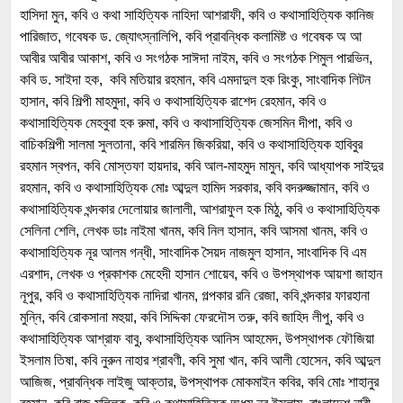
হাসিদা মুন, কবি ও কথা সাহিত্যিক নাহিদা আশরাফী, কবি ও কথাসাহিত্যিক কানিজ
পারিজাত, গবেষক ড. জ্যোৎস্নালিপি, কবি প্রাবন্ধিক কলামিষ্ট ও গবেষক অ আ
আবীর আবীর আকাশ, কবি ও সংগঠক সাঈদা নাইম, কবি ও সংগঠক শিমুল পারভিন,
কবি ড. সাইদা হক, কবি মতিয়ার রহমান, কবি এমদাদুল হক রিংকু, সাংবাদিক লিটন
হাসান, কবি শিল্পী মাহমুদা, কবি ও কথাসাহিত্যিক রাশেদ রেহমান, কবি ও
কথাসাহিত্যিক মেহবুবা হক রুমা, কবি ও কথাসাহিত্যিক জেসমিন দীপা, কবি ও
বাচিকশিল্পী সালমা সুলতানা, কবি শারমিন জিকরিয়া, কবি ও কথাসাহিত্যিক হাবিবুর
রহমান স্বপন, কবি মোস্তফা হায়দার, কবি আল-মাহমুদ মামুন, কবি আধ্যাপক সাইদুর
রহমান, কবি ও কথাসাহিত্যিক মোঃ আব্দুল হামিদ সরকার, কবি বদরুজ্জামান, কবি ও
কথাসাহিত্যিক খন্দকার দেলোয়ার জালালী, আশরাফুল হক মিঠু, কবি ও কথাসাহিত্যিক
সেলিনা শেলি, লেখক ডাঃ নাইমা খানম, কবি নিল হাসান, কবি আসমা খানম, কবি ও
কথাসাহিত্যিক নূর আলম গন্ধী, সাংবাদিক সৈয়দ নাজমুল হাসান, সাংবাদিক বি এম
এরশাদ, লেখক ও প্রকাশক মেহেদী হাসান শোয়েব, কবি ও উপস্থাপক আয়শা জাহান
নূপুর, কবি ও কথাসাহিত্যিক নাদিরা খানম, গল্পকার রনি রেজা, কবি খন্দকার ফারহানা
মুন্নি, কবি রোকসানা মহুয়া, কবি সিদ্দিকা ফেরদৌস তরু, কবি জাহিদ লীপু, কবি ও
কথাসাহিত্যিক আশ্রাফ বাবু, কথাসাহিত্যিক আনিস আহমেদ, উপস্থাপক ফৌজিয়া
ইসলাম তিষা, কবি নুরুন নাহার শ্রাবণী, কবি সুমা খান, কবি আলী হোসেন, কবি আব্দুল
আজিজ, প্রাবন্ধিক লাইজু আক্তার, উপস্থাপক মোকমাইন কবির, কবি মোঃ শাহানুর