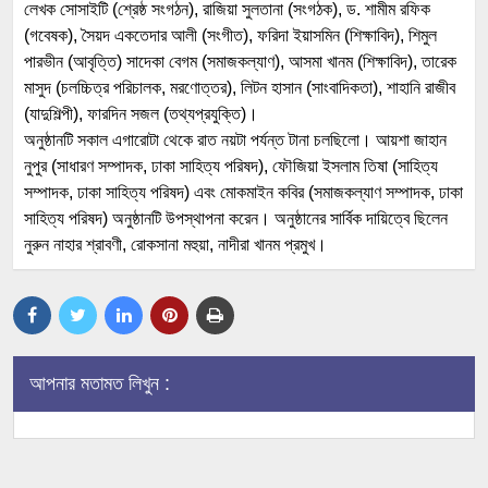
লেখক সোসাইটি (শ্রেষ্ঠ সংগঠন), রাজিয়া সুলতানা (সংগঠক), ড. শামীম রফিক
(গবেষক), সৈয়দ একতেদার আলী (সংগীত), ফরিদা ইয়াসমিন (শিক্ষাবিদ), শিমুল
পারভীন (আবৃত্তি) সাদেকা বেগম (সমাজকল্যাণ), আসমা খানম (শিক্ষাবিদ), তারেক
মাসুদ (চলচ্চিত্র পরিচালক, মরণোত্তর), লিটন হাসান (সাংবাদিকতা), শাহানি রাজীব
(যাদুশিল্পী), ফারদিন সজল (তথ্যপ্রযুক্তি)।
অনুষ্ঠানটি সকাল এগারোটা থেকে রাত নয়টা পর্যন্ত টানা চলছিলো। আয়শা জাহান
নুপুর (সাধারণ সম্পাদক, ঢাকা সাহিত্য পরিষদ), ফৌজিয়া ইসলাম তিষা (সাহিত্য
সম্পাদক, ঢাকা সাহিত্য পরিষদ) এবং মোকমাইন কবির (সমাজকল্যাণ সম্পাদক, ঢাকা
সাহিত্য পরিষদ) অনুষ্ঠানটি উপস্থাপনা করেন। অনুষ্ঠানের সার্বিক দায়িত্বে ছিলেন
নুরুন নাহার শ্রাবণী, রোকসানা মহুয়া, নাদীরা খানম প্রমুখ।
আপনার মতামত লিখুন :