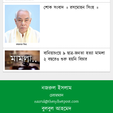
শোক সংবাদ ॥ রসমোহন সিংহ ॥
বানিয়াচংয়ে ৯ ছাত্র-জনতা হত্যা মামলা
২ বছরেও শুরু হয়নি বিচার
গণঅভ্যুত্থানের চেতনায় দেশ গড়ার
অঙ্গীকার বিএনপির- জিকে গউছ
নজরুল ইসলাম
চেয়ারম্যান
পঞ্চগড়ে ইয়াবা সহ গ্রেপ্তার যুবদল নেতা
nazrul@thesylhetpost.com
বুলবুল আহমেদ