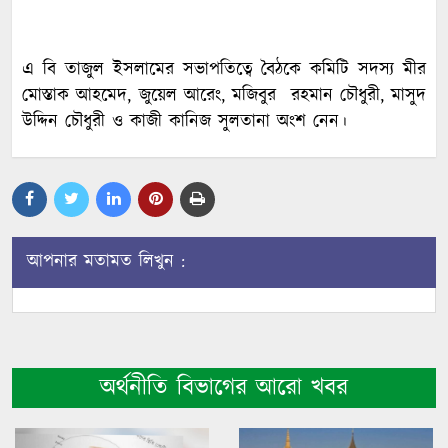
এ বি তাজুল ইসলামের সভাপতিত্বে বৈঠকে কমিটি সদস্য মীর
মোস্তাক আহমেদ, জুয়েল আরেং, মজিবুর রহমান চৌধুরী, মাসুদ
উদ্দিন চৌধুরী ও কাজী কানিজ সুলতানা অংশ নেন।
আপনার মতামত লিখুন :
অর্থনীতি বিভাগের আরো খবর