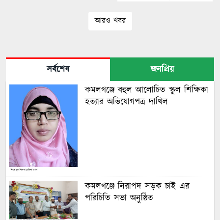
আরও খবর
সর্বশেষ
জনপ্রিয়
কমলগঞ্জে বহুল আলোচিত স্কুল শিক্ষিকা
হত্যার অভিযোগপত্র দাখিল
কমলগঞ্জে নিরাপদ সড়ক চাই এর
পরিচিতি সভা অনুষ্ঠিত