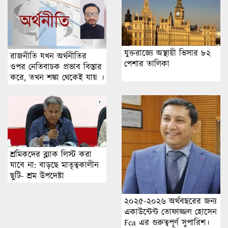
যুক্তরাজ্যে অস্থায়ী ভিসার ৮২
রাজনীতি যখন অর্থনীতির
পেশার তালিকা
ওপর নেতিবাচক প্রভাব বিস্তার
করে, তখন শঙ্কা থেকেই যায় ।
শ্রমিকদের ব্ল্যাক লিস্ট করা
যাবে না: বাড়ছে মাতৃত্বকালীন
ছুটি- শ্রম উপদেষ্টা
২০২৫-২০২৬ অর্থবছরের জন্য
একাউন্টেন্ট তোফাজ্জল হোসেন
Fca এর গুরুত্বপূর্ণ সুপারিশ।