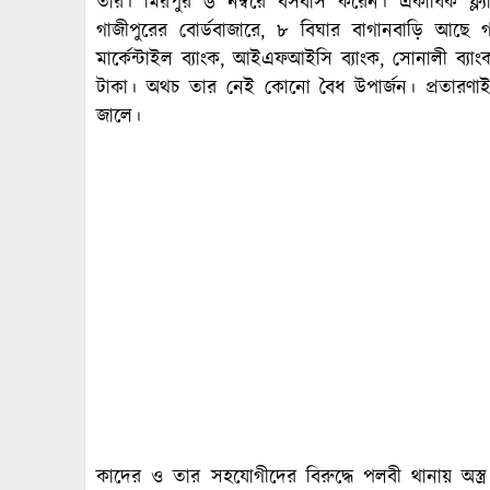
তার। মিরপুর ৬ নম্বরে বসবাস করেন। একাধিক ফ্ল
গাজীপুরের বোর্ডবাজারে, ৮ বিঘার বাগানবাড়ি আছে গাজ
মার্কেন্টাইল ব্যাংক, আইএফআইসি ব্যাংক, সোনালী ব্যাং
টাকা। অথচ তার নেই কোনো বৈধ উপার্জন। প্রতারণাই
জালে।
কাদের ও তার সহযোগীদের বিরুদ্ধে পলবী থানায় অস্ত্