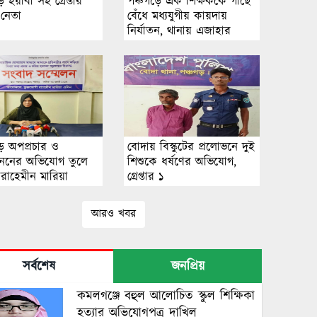
ে ইয়াবা সহ গ্রেপ্তার
পঞ্চগড়ে এক শিক্ষককে গাছে
 নেতা
বেঁধে মধ্যযুগীয় কায়দায়
নির্যাতন, থানায় এজাহার
দায়ের
ড়ে অপপ্রচার ও
বোদায় বিস্কুটের প্রলোভনে দুই
রহননের অভিযোগ তুলে
শিশুকে ধর্ষণের অভিযোগ,
রাহেমীন মারিয়া
গ্রেপ্তার ১
র সংবাদ সম্মেলন
আরও খবর
সর্বশেষ
জনপ্রিয়
কমলগঞ্জে বহুল আলোচিত স্কুল শিক্ষিকা
হত্যার অভিযোগপত্র দাখিল