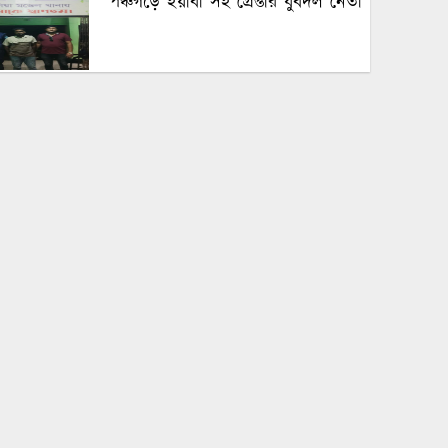
পঞ্চগড়ে ইয়াবা সহ গ্রেপ্তার যুবদল নেতা
পঞ্চগড়ে এক শিক্ষককে গাছে বেঁধে
মধ্যযুগীয় কায়দায় নির্যাতন, থানায়
এজাহার দায়ের
শেখ হাসিনার দুঃসাহসিক ডিসেম্বর
অভিযাত্রা সরকার কী তাকে ঠেকাতে
পারবে ||
হবিগঞ্জে ভারতীয় অবৈধ পণ্য আটক
নবীগঞ্জে গৃহবধূর ঝুলন্ত মরদেহ উদ্ধার