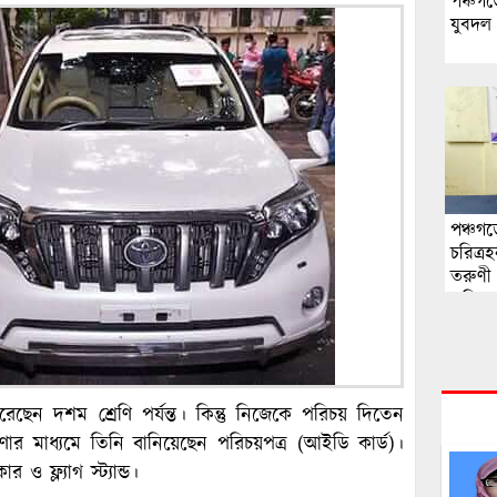
পঞ্চগড়
যুবদল
পঞ্চগ
চরিত্
তরুণী 
এলিনে
েন দশম শ্রেণি পর্যন্ত। কিন্তু নিজেকে পরিচয় দিতেন
রণার মাধ্যমে তিনি বানিয়েছেন পরিচয়পত্র (আইডি কার্ড)।
ও ফ্ল্যাগ স্ট্যান্ড।