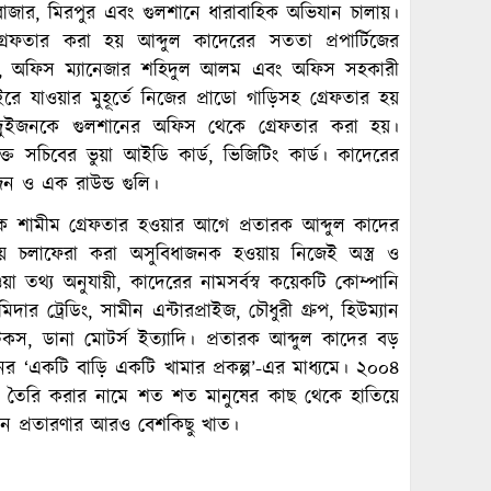
ান বাজার, মিরপুর এবং গুলশানে ধারাবাহিক অভিযান চালায়।
রেফতার করা হয় আব্দুল কাদেরের সততা প্রপার্টিজের
োঁয়া, অফিস ম্যানেজার শহিদুল আলম এবং অফিস সহকারী
ে যাওয়ার মুহূর্তে নিজের প্রাডো গাড়িসহ গ্রেফতার হয়
য দুইজনকে গুলশানের অফিস থেকে গ্রেফতার করা হয়।
ত সচিবের ভুয়া আইডি কার্ড, ভিজিটিং কার্ড। কাদেরের
িন ও এক রাউন্ড গুলি।
ে শামীম গ্রেফতার হওয়ার আগে প্রতারক আব্দুল কাদের
য়ে চলাফেরা করা অসুবিধাজনক হওয়ায় নিজেই অস্ত্র ও
 তথ্য অনুযায়ী, কাদেরের নামসর্বস্ব কয়েকটি কোম্পানি
ট্রেডিং, সামীন এন্টারপ্রাইজ, চৌধুরী গ্রুপ, হিউম্যান
্টিকস, ডানা মোটর্স ইত্যাদি। প্রতারক আব্দুল কাদের বড়
নের ‘একটি বাড়ি একটি খামার প্রকল্প’-এর মাধ্যমে। ২০০৪
 তৈরি করার নামে শত শত মানুষের কাছ থেকে হাতিয়ে
ন প্রতারণার আরও বেশকিছু খাত।