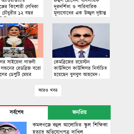
্যাওয়ার্ডপ্রাপ্ত
রুহুল হোসেন: ব্যবসায়িক
্জের কিশোরী লেখিকা
দূরদর্শিতা ও পারিবারিক
 চৌধুরীর ১২ বছর
মূল্যবোধের এক উজ্জ্বল দৃষ্টান্ত
্বিতীয় বই প্রকাশ
িলর সাইয়েদা লাভলী
কেমব্রিজের রয়েস্টন
 লন্ডনের রেডব্রিজ বরো
কাউন্সিলে কাউন্সিলর নির্বাচিত
িলের ডেপুটি মেয়র
হয়েছেন বুলবুল আহমেদ।
চিত হয়েছেন।
আরও খবর
সর্বশেষ
জনপ্রিয়
কমলগঞ্জে বহুল আলোচিত স্কুল শিক্ষিকা
হত্যার অভিযোগপত্র দাখিল