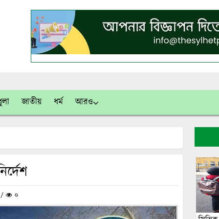
ুলা
জাতীয়
ধর্ম
আরও
ির্দেশ
ন /
০