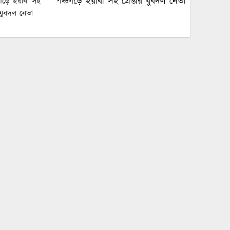
পঞ্চগড়ে ইয়াবা সহ গ্রেপ্তার যুবদল নেতা
পঞ্চগড়ে এক শিক্ষককে গাছে বেঁধে
মধ্যযুগীয় কায়দায় নির্যাতন, থানায়
এজাহার দায়ের
শেখ হাসিনার দুঃসাহসিক ডিসেম্বর
অভিযাত্রা সরকার কী তাকে ঠেকাতে
পারবে ||
হবিগঞ্জে ভারতীয় অবৈধ পণ্য আটক
নবীগঞ্জে গৃহবধূর ঝুলন্ত মরদেহ উদ্ধার