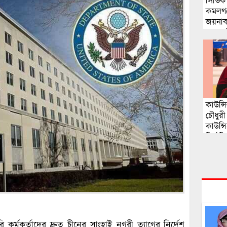
সিভিক অ
কমলগঞ
জয়নাব
বয়সে দ
কাউন্স
চৌধুরী
কাউন্স
নির্বা
 কর্মকর্তাদের দ্রুত চীনের সাংহাই নগরী ত্যাগের নির্দেশ