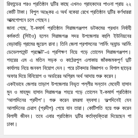
রিফান্ডের পরও প্রতিষ্ঠান দুটির কাছে এখনও গ্রাহকদের পাওনা প্রায় ২২
কোটি টাকা। বিপুল অঙ্কের এ অর্থ বকেয়া রেখে প্রতিষ্ঠান দুটির কর্ণধাররা
আত্মগোপনে চলে গেছেন।
জানা গেছে, ই-কমার্স প্রতিষ্ঠান সিরাজগঞ্জশপ ডটকমের প্রধান নির্বাহী
কর্মকর্তা (সিইও) হলেন সিরাজগঞ্জ সদর উপজেলার বহুলি ইউনিয়নের
বেড়াবাড়ি গ্রামের জুয়েল রানা। তিনি জেলা প্রশাসনের ‘লার্নিং অ্যান্ড আর্নিং
ডেভেলপমেন্ট প্রজেক্ট’-এ প্রশিক্ষণ নিয়ে গড়ে তোলেন সিরাজগঞ্জশপ।
শহরের এম এ মতিন সড়ক ও কাঠেরপুল এলাকায় জাঁকজমকপূর্ণ দুটি
কার্যালয় নিয়ে জনবল নিয়োগ দেন। পরে চটকদার বিজ্ঞাপন ও বিশাল ছাড়ের
অফার দিয়ে বিনিয়োগ ও অর্ডারের অগ্রিম অর্থ আদায় শুরু করেন।
একইভাবে জেলার তাড়াশ উপজেলার নিভৃত পল্লীর সন্তান মেহেদী হাসান
মুন ও মাহমুদ হাসান সিরাজগঞ্জ শহরে গড়ে তোলেন ই-কমার্স প্রতিষ্ঠান
‘আলাদিনের প্রদীপ’। শুরু করেন রমরমা ব্যবসা। অল্পদিনেই যেন
আলাদিনের চেরাগ (প্রদীপ) পেয়ে যান তারা। কোটিপতি হয়ে শুরু করেন
বিলাসী জীবন। তবে এবার প্রতিষ্ঠান দুটির কর্তাব্যক্তিরা দিয়েছেন গা
ঢাকা।