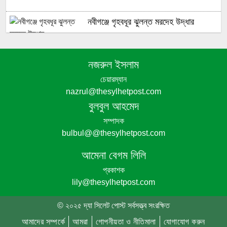
নবীগঞ্জে গৃহবধূর ঝুলন্ত মরদেহ উদ্ধার
পঞ্চগড়ে অপপ্রচার ও চরিত্রহননের অভিযোগ
নজরুল ইসলাম
তুলে তরুণী রাহেমীন মারিয়া এলিনের সংবাদ
চেয়ারম্যান
সম্মেলন
nazrul@thesylhetpost.com
বুলবুল আহমেদ
বোদায় বিস্কুটের প্রলোভনে দুই শিশুকে ধর্ষণের
সম্পাদক
অভিযোগ, গ্রেপ্তার ১
bulbul@@thesylhetpost.com
আমেনা বেগম লিলি
প্রকাশক
অর্থের অভাবে সৌদি আরব থেকে দেশে ফিরছে
lily@thesylhetpost.com
না হবিগঞ্জের দুলনের মরদেহ
© ২০২৫ দ্যা সিলেট পোস্ট সর্বসত্ত্ব সংরক্ষিত
হবিগঞ্জে এনসিপির দায়েরকৃত মামলায়
আমাদের সম্পর্কে
আমরা
গোপনীয়তা ও নীতিমালা
যোগাযোগ করুন