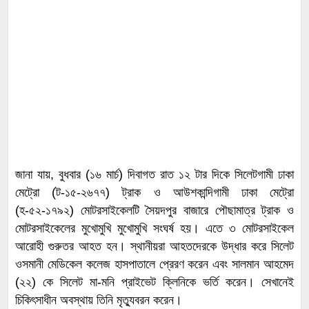
জানা যায়, বুধবার (১৬ মার্চ) দিবাগত রাত ১২ টার দিকে সিলেটগামী ঢাকা
মেট্রো (ট-১৫-২৬৭৭) ট্রাক ও আউশকান্দিগামী ঢাকা মেট্রো
(হ-৫২-১৭৯২) মোটরসাইকেলটি সৈয়দপুর বাজারে পৌছামাত্র ট্রাক ও
মোটরসাইকেলের মুখোমুখি মুখোমুখি সংঘর্ষ হয়। এতে ৩ মোটরসাইকেল
আরোহী গুরুতর আহত হন। স্থানীয়রা আহতদেরকে উদ্ধার করে সিলেট
ওসমানী মেডিকেল কলেজ হাসপাতালে প্রেরণ করেন এবং সালমান আহমেদ
(২২) কে সিলেট মা-মনি প্রাইভেট ক্লিনিকে ভর্তি করেন। সেখানেই
চিকিৎসাধীন অবস্থায় তিনি মৃত্যুবরন করেন।