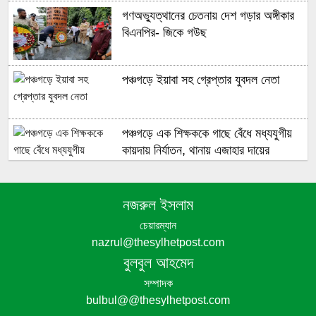
গণঅভ্যুত্থানের চেতনায় দেশ গড়ার অঙ্গীকার
বিএনপির- জিকে গউছ
পঞ্চগড়ে ইয়াবা সহ গ্রেপ্তার যুবদল নেতা
পঞ্চগড়ে এক শিক্ষককে গাছে বেঁধে মধ্যযুগীয়
কায়দায় নির্যাতন, থানায় এজাহার দায়ের
নজরুল ইসলাম
শেখ হাসিনার দুঃসাহসিক ডিসেম্বর অভিযাত্রা
চেয়ারম্যান
সরকার কী তাকে ঠেকাতে পারবে ||
nazrul@thesylhetpost.com
বুলবুল আহমেদ
সম্পাদক
bulbul@@thesylhetpost.com