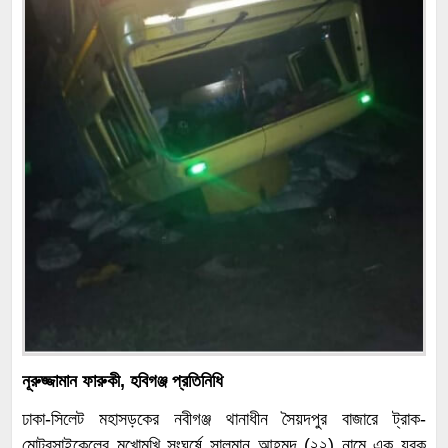
নূরুজ্জামান ফারুকী, হবিগঞ্জ প্রতিনিধি
ঢাকা-সিলেট মহাসড়কের নবীগঞ্জ থানাধীন সৈয়দপুর বাজারে ট্রাক-
মোটরসাইকেলের মুখোমুখি সংঘর্ষে সালমান আহমদ (২২) নামে এক যুবক