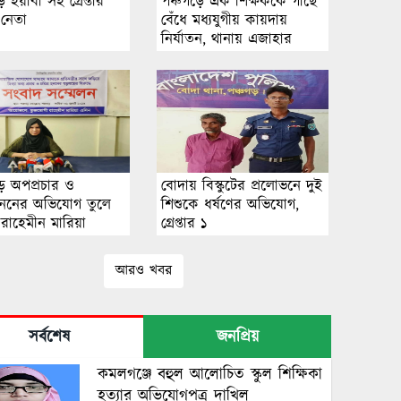
ে ইয়াবা সহ গ্রেপ্তার
পঞ্চগড়ে এক শিক্ষককে গাছে
 নেতা
বেঁধে মধ্যযুগীয় কায়দায়
নির্যাতন, থানায় এজাহার
দায়ের
ড়ে অপপ্রচার ও
বোদায় বিস্কুটের প্রলোভনে দুই
রহননের অভিযোগ তুলে
শিশুকে ধর্ষণের অভিযোগ,
রাহেমীন মারিয়া
গ্রেপ্তার ১
র সংবাদ সম্মেলন
আরও খবর
সর্বশেষ
জনপ্রিয়
কমলগঞ্জে বহুল আলোচিত স্কুল শিক্ষিকা
হত্যার অভিযোগপত্র দাখিল