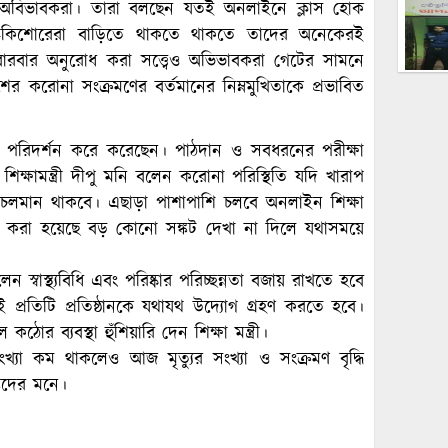
খুশি অবিভাবকরা। তারা বলছেন যতই অনলাইনে ক্লাস হোক
িশু-কিশোরেরা বাড়িতে থাকতে থাকতে তাদের অনেকেরই
ষ বারবার অনুরোধ করা সত্ত্বেও অভিভাবকরা গেটের সামনে
েশের করোনা সংক্রমণের বর্তমানের নিম্নমুখিতাকে প্রভাবিত
যালয় পরিদর্শন করে করেছেন। পাঠদান ও সবধরনের পরীক্ষা
্ষামন্ত্রী দীপু মনি বলেন করোনা পরিস্থিতি যদি খারাপ
 চলমান থাকবে। এছাড়া পাশাপাশি চলবে অনলাইন শিক্ষা
রণ করা হয়েছে বড় কোনো সঙ্কট দেখা না দিলে যথাসময়ে
বাস্থ্যবিধি এবং পরিষ্কার পরিচ্ছন্নতা বজায় রাখতে হবে
 প্রতিটি প্রতিষ্ঠানকে যথাযথ উদ্যোগ গ্রহণ করতে হবে।
োর ব্যবস্থা হুঁশিয়ারি দেন শিক্ষা মন্ত্রী।
্যা কম থাকলেও আজ মৃত্যুর সংখ্যা ও সংক্রমণ বৃদ্ধি
্টদের মনে।