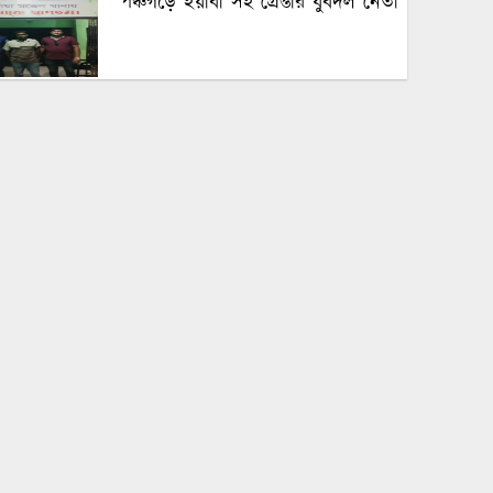
পঞ্চগড়ে ইয়াবা সহ গ্রেপ্তার যুবদল নেতা
পঞ্চগড়ে এক শিক্ষককে গাছে বেঁধে
মধ্যযুগীয় কায়দায় নির্যাতন, থানায়
এজাহার দায়ের
শেখ হাসিনার দুঃসাহসিক ডিসেম্বর
অভিযাত্রা সরকার কী তাকে ঠেকাতে
পারবে ||
হবিগঞ্জে ভারতীয় অবৈধ পণ্য আটক
নবীগঞ্জে গৃহবধূর ঝুলন্ত মরদেহ উদ্ধার