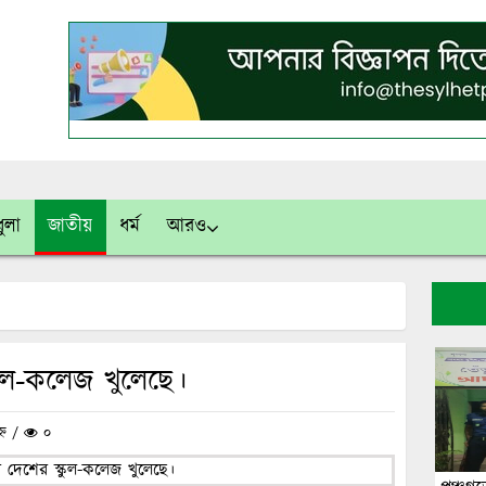
ুলা
জাতীয়
ধর্ম
আরও
ুল-কলেজ খুলেছে।
হ্ন /
০