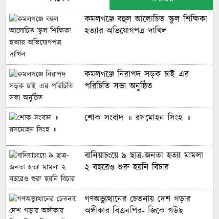
কমলগঞ্জে বহুল আলোচিত স্কুল শিক্ষিকা
হত্যার অভিযোগপত্র দাখিল
কমলগঞ্জে নিরাপদ সড়ক চাই এর
পরিচিতি সভা অনুষ্ঠিত
শোক সংবাদ ॥ রসমোহন সিংহ ॥
বানিয়াচংয়ে ৯ ছাত্র-জনতা হত্যা মামলা
২ বছরেও শুরু হয়নি বিচার
গণঅভ্যুত্থানের চেতনায় দেশ গড়ার
অঙ্গীকার বিএনপির- জিকে গউছ