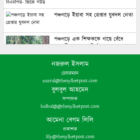
পঞ্চগড়ে ইয়াবা সহ গ্রেপ্তার যুবদল নেতা
পঞ্চগড়ে এক শিক্ষককে গাছে বেঁধে
মধ্যযুগীয় কায়দায় নির্যাতন, থানায়
এজাহার দায়ের
নজরুল ইসলাম
চেয়ারম্যান
nazrul@thesylhetpost.com
শেখ হাসিনার দুঃসাহসিক ডিসেম্বর
বুলবুল আহমেদ
অভিযাত্রা সরকার কী তাকে ঠেকাতে
সম্পাদক
পারবে ||
bulbul@@thesylhetpost.com
আমেনা বেগম লিলি
হবিগঞ্জে ভারতীয় অবৈধ পণ্য আটক
প্রকাশক
lily@thesylhetpost.com