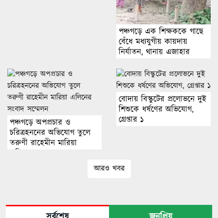
পঞ্চগড়ে এক শিক্ষককে গাছে
বেঁধে মধ্যযুগীয় কায়দায়
নির্যাতন, থানায় এজাহার
দায়ের
বোদায় বিস্কুটের প্রলোভনে দুই
শিশুকে ধর্ষণের অভিযোগ,
গ্রেপ্তার ১
পঞ্চগড়ে অপপ্রচার ও
চরিত্রহননের অভিযোগ তুলে
তরুণী রাহেমীন মারিয়া
এলিনের সংবাদ সম্মেলন
আরও খবর
সর্বশেষ
জনপ্রিয়