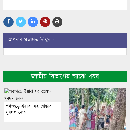
আপনার মতামত লিখুন :
জাতীয় বিভাগের আরো খবর
পঞ্চগড়ে ইয়াবা সহ গ্রেপ্তার
যুবদল নেতা