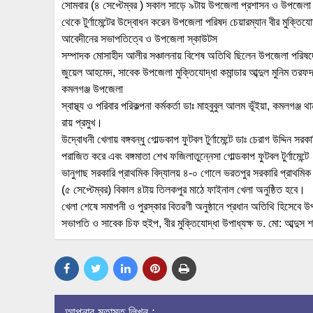
সোমবার (৪ সেপ্টেম্বর ) সকাল সাড়ে ৯টায় উপজেলা প্রশাসন ও উপজেলা
থেকে টুর্ণামেন্টের উদ্বোধন করেন উপজেলা পরিষদ চেয়ারম্যান বীর মুক্তিয
আবেদীনের সভাপতিত্বে ও উপজেলা স্কাউটস
সম্পাদক মোসাহীদ আলীর সঞ্চালনায় বিশেষ অতিথি ছিলেন উপজেলা পরিষদ
জুয়েল আহমেদ, সাবেক উপজেলা মুক্তিযোদ্ধা কমান্ডার আব্দুল মুনিম তরফ
কমলগঞ্জ উপজেলা
স্বাস্থ্য ও পরিবার পরিকল্পনা কর্মকর্তা ডাঃ মাহবুবুল আলম ভূঁইয়া, কমলগঞ্
রায় প্রমুখ।
উদ্বোধনী খেলায় বঙ্গবন্ধু গোল্ডকাপ ফুটবল টুর্ণামেন্টে ডাঃ চেরাগ উদ্দিন 
পরাজিত করে এবং বঙ্গমাতা শেখ ফজিলাতুন্নেসা গোল্ডকাপ ফুটবল টুর্ণামেন্টে
ভানুগাছ সরকারি প্রাথমিক বিদ্যালয় ৪-০ গোলে ভরতপুর সরকারি প্রাথমিক ব
(৫ সেপ্টেম্বর) বিকাল ৪টায় তিলকপুর মাঠে ফাইনাল খেলা অনুষ্ঠিত হবে।
খেলা শেষে সমাপনী ও পুরস্কার বিতরণী অনুষ্ঠানে প্রধান অতিথি হিসেবে 
সভাপতি ও সাবেক চিফ হুইপ, বীর মুক্তিযোদ্ধা উপাধ্যক্ষ ড. মো: আব্দুস
আপনার মতামত লিখুন :