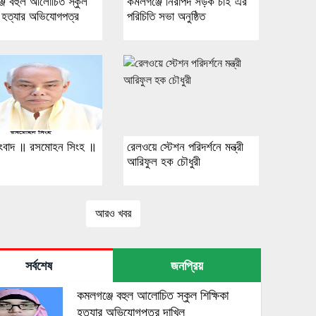
জে বহুল আলোচিত স্কুল
কমলগঞ্জে নিরাপদ সড়ক চাই এর
া হত্যার অভিযোগপত্র
পরিচিতি সভা অনুষ্ঠিত
ংবাদ ॥ রসমোহন সিংহ ॥
রেলওয়ে স্টেশন পরিদর্শনে মন্ত্রী
আরিফুল হক চৌধুরী
আরও খবর
সর্বশেষ
জনপ্রিয়
কমলগঞ্জে বহুল আলোচিত স্কুল শিক্ষিকা
হত্যার অভিযোগপত্র দাখিল