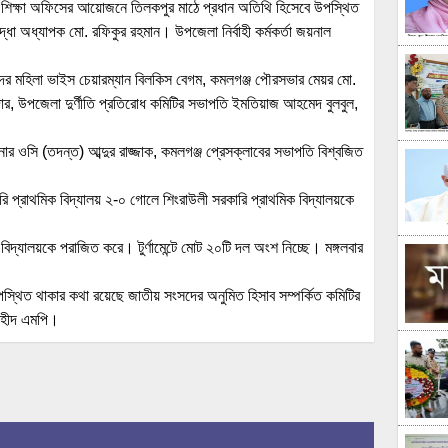
 শিক্ষা অফিসের আয়োজনে তিলকপুর মাঠে প্রধান অতিথি হিসেবে উপস্থিত
োদ্ধা অধ্যাপক মো. রফিকুর রহমান। উপজেলা নির্বাহী কর্মকর্তা জয়নাল
ের মহিলা ভাইস চেয়ারম্যান বিলকিস বেগম, কমলগঞ্জ পৌরসভার মেয়র মো.
দার, উপজেলা দুর্ণীতি প্রতিরোধ কমিটির সভাপতি ইমতিয়াজ আহমেদ বুলবুল,
জ থানার ওসি (তদন্ত) আব্দুর রাজ্জাক, কমলগঞ্জ প্রেসক্লাবের সভাপতি বিশ্বজিত
সরকারি প্রাথমিক বিদ্যালয় ২-০ গোলে শিংরাউলী সরকারি প্রাথমিক বিদ্যালয়কে
িদ্যালয়কে পরাজিত করে। টুর্ণামেন্টে মোট ২০টি দল অংশ নিচ্ছে। মঙ্গলবার
উপস্থিত থাকার কথা রয়েছে জাতীয় সংসদের অনুমিত হিসাব সম্পর্কিত কমিটির
 শহীদ এমপি।