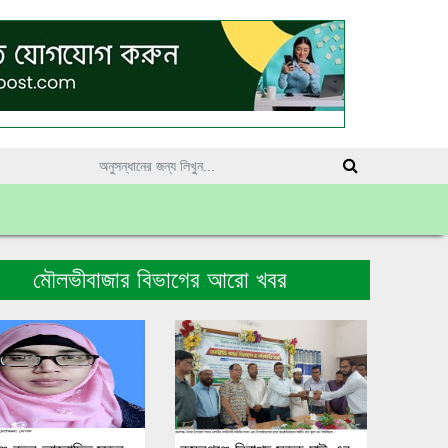
মৌলভীবাজার বিভাগের আরো খবর