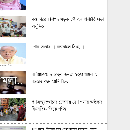
কমলগঞ্জে নিরাপদ সড়ক চাই এর পরিচিতি সভা
অনুষ্ঠিত
শোক সংবাদ ॥ রসমোহন সিংহ ॥
বানিয়াচংয়ে ৯ ছাত্র-জনতা হত্যা মামলা ২
বছরেও শুরু হয়নি বিচার
গণঅভ্যুত্থানের চেতনায় দেশ গড়ার অঙ্গীকার
বিএনপির- জিকে গউছ
পঞ্চগড়ে ইয়াবা সহ গ্রেপ্তার যুবদল নেতা