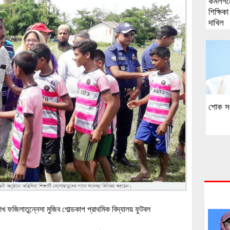
কমলগঞ্
শিক্ষিক
দাখিল
শোক স
শেখ ফজিলাতুন্নেসা মুজিব গোল্ডকাপ প্রাথমিক বিদ্যালয় ফুটবল